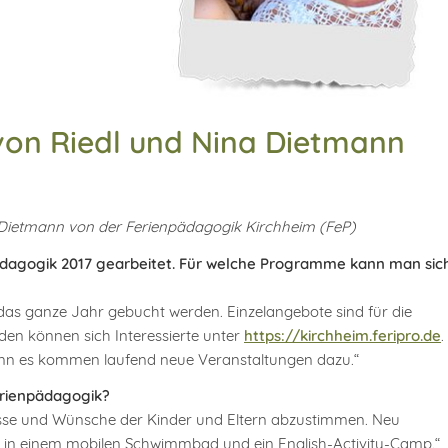
von Riedl und Nina Dietmann
a Dietmann von der Ferienpädagogik Kirchheim (FeP)
pädagogik 2017 gearbeitet. Für welche Programme kann man sic
 das ganze Jahr gebucht werden. Einzelangebote sind für die
lden können sich Interessierte unter
https://kirchheim.feripro.de
.
denn es kommen laufend neue Veranstaltungen dazu.“
erienpädagogik?
sse und Wünsche der Kinder und Eltern abzustimmen. Neu
in einem mobilen Schwimmbad und ein English-Activity-Camp.“