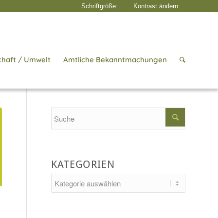
chaft / Umwelt
Amtliche Bekanntmachungen
eben in Kirchheim
/
3 Fragen an… Anette Edle von Riedl und Nina Dietmann
Search
KATEGORIEN
Kategorien