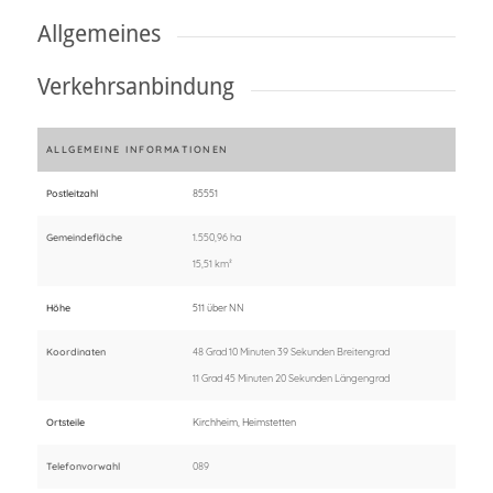
Allgemeines
Verkehrsanbindung
ALLGEMEINE INFORMATIONEN
Postleitzahl
85551
Gemeindefläche
1.550,96 ha
15,51 km²
Höhe
511 über NN
Koordinaten
48 Grad 10 Minuten 39 Sekunden Breitengrad
11 Grad 45 Minuten 20 Sekunden Längengrad
Ortsteile
Kirchheim, Heimstetten
Telefonvorwahl
089