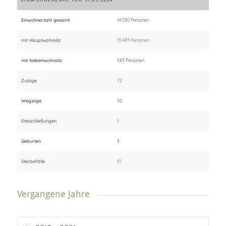
Einwohnerzahl gesamt
14.030 Personen
mit Hauptwohnsitz
13.483 Personen
mit Nebenwohnsitz
583 Personen
Zuzüge
72
Wegzüge
50
Eheschließungen
1
Geburten
8
Sterbefälle
10
Vergangene Jahre