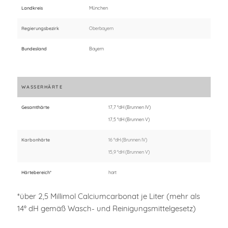
Landkreis
München
Regierungsbezirk
Oberbayern
Bundesland
Bayern
WASSERHÄRTE
Gesamthärte
17,7 °dH (Brunnen IV)
17,5 °dH (Brunnen V)
Karbonhärte
16 °dH (Brunnen IV)
15,9 °dH (Brunnen V)
Härtebereich*
hart
*über 2,5 Millimol Calciumcarbonat je Liter (mehr als
14° dH gemäß Wasch- und Reinigungsmittelgesetz)