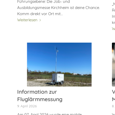
Führungsebene: Die Job- und
„
Ausbildungsmesse Kirchheim ist deine Chance.
R
Komm direkt vor Ort mit…
I
Weiterlesen
k
W
Information zur
V
Fluglärmmessung
9. April 2026
8
Am 07. April 2026 wurde eine mobile
W