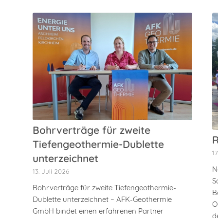
Bohrverträge für zweite
R
Tiefengeothermie-Dublette
1
unterzeichnet
N
13. Juli 2026
S
Bohrverträge für zweite Tiefengeothermie-
B
Dublette unterzeichnet – AFK-Geothermie
O
GmbH bindet einen erfahrenen Partner
d