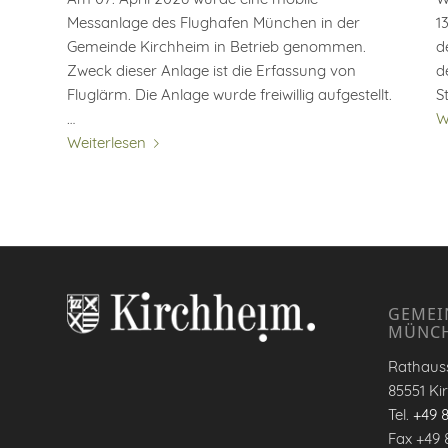
Messanlage des Flughafen München in der
1
Gemeinde Kirchheim in Betrieb genommen.
d
Zweck dieser Anlage ist die Erfassung von
d
Fluglärm. Die Anlage wurde freiwillig aufgestellt.
S
…
W
Weiterlesen
GEMEI
MÜNC
Rathauss
85551 Ki
Tel.
+49 
Fax +49 