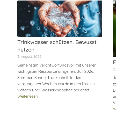
Trinkwasser schützen. Bewusst
nutzen.
3. August 2026
E
Gemeinsam verantwortungsvoll mit unserer
2
wichtigsten Ressource umgehen. Juli 2026.
Sommer, Sonne, Trockenheit: In den
J
vergangenen Wochen wurde in den Medien
z
vielfach über Wasserknappheit berichtet.…
B
Weiterlesen
u
V
W