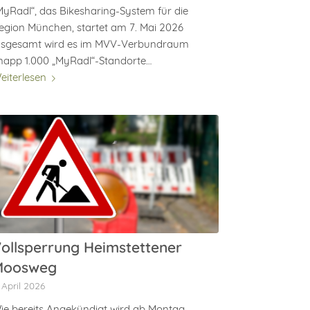
MyRadl“, das Bikesharing-System für die
egion München, startet am 7. Mai 2026
nsgesamt wird es im MVV-Verbundraum
napp 1.000 „MyRadl“-Standorte…
eiterlesen
ollsperrung Heimstettener
Moosweg
. April 2026
ie bereits Angekündigt wird ab Montag