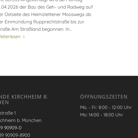
3.04.2026 der Bau des Geh- und Radweg auf
er Ostseite des Heimstettener Mooswegs ab
er Einmündung Rupprechtstraße bis zur
traße Am Straßland begonnen. In…
eiterlesen
NDE KIRCHHEIM B.
ÖFFNUNGSZEITEN
HEN
Mo. - Fr.: 8:00 - 12:00 Uhr
traße 1
Mo: 14:00 - 18:00 Uhr
rchheim b. München
89 90909-0
89 90909-8900