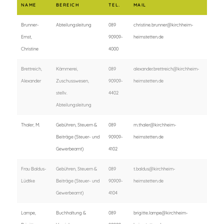
NAME
BEREICH
TEL.
MAIL
Brunner-
Abteilungsleitung
089
christine.brunner@kirchheim-
Ernst,
90909-
heimstetten.de
Christine
4000
Brettreich,
Kämmerei,
089
alexander.brettreich@kirchheim-
Alexander
Zuschusswesen,
90909-
heimstetten.de
stellv.
4402
Abteilungsleitung
Thaler, M.
Gebühren, Steuern &
089
m.thaler@kirchheim-
Beiträge (Steuer- und
90909-
heimstetten.de
Gewerbeamt)
4102
Frau Baldus-
Gebühren, Steuern &
089
t.baldus@kirchheim-
Lüdtke
Beiträge (Steuer- und
90909-
heimstetten.de
Gewerbeamt)
4104
Lampe,
Buchhaltung &
089
brigitte.lampe@kirchheim-