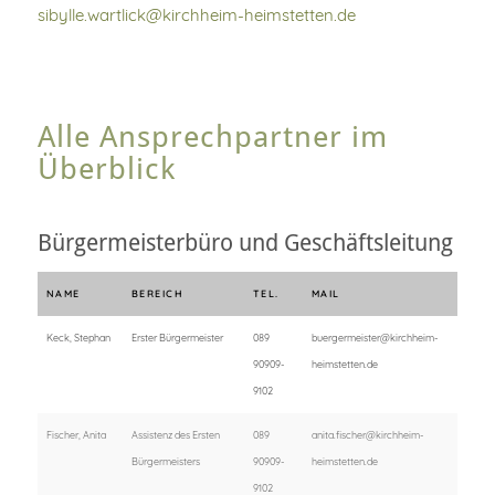
sibylle.wartlick@kirchheim-heimstetten.de
Alle Ansprechpartner im
Überblick
Bürgermeisterbüro und Geschäftsleitung
NAME
BEREICH
TEL.
MAIL
Keck, Stephan
Erster Bürgermeister
089
buergermeister@kirchheim-
90909-
heimstetten.de
9102
Fischer, Anita
Assistenz des Ersten
089
anita.fischer@kirchheim-
Bürgermeisters
90909-
heimstetten.de
9102