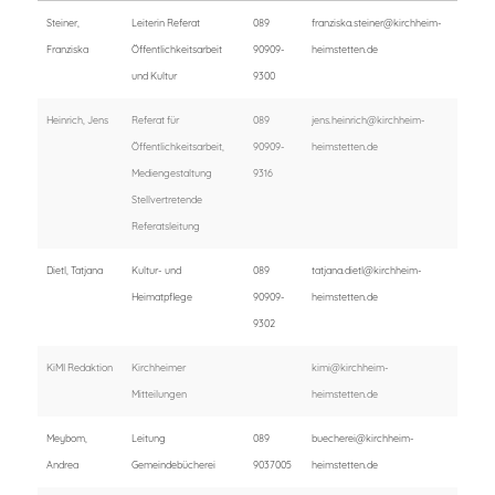
Steiner,
Leiterin Referat
089
franziska.steiner@kirchheim-
Franziska
Öffentlichkeitsarbeit
90909-
heimstetten.de
und Kultur
9300
Heinrich, Jens
Referat für
089
jens.heinrich@kirchheim-
Öffentlichkeitsarbeit,
90909-
heimstetten.de
Mediengestaltung
9316
Stellvertretende
Referatsleitung
Dietl, Tatjana
Kultur- und
089
tatjana.dietl@kirchheim-
Heimatpflege
90909-
heimstetten.de
9302
KiMI Redaktion
Kirchheimer
kimi@kirchheim-
Mitteilungen
heimstetten.de
Meybom,
Leitung
089
buecherei@kirchheim-
Andrea
Gemeindebücherei
9037005
heimstetten.de