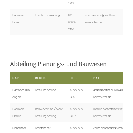
2302
Baumann,
Friedhofsverwaltung
089
petra.baumann@kirchheim-
Petra
90909-
heimstetten.de
2306
Abteilung Planungs- und Bauwesen
NAME
BEREICH
TEL.
MAIL
Hartinger-Hirn,
Abteilungsleitung
089 90909-
angela.hartinger-hirn@kirchhei
Angela
3000
heimstetten.de
Böhmfeld,
Bauverwaltung / Stellv.
089 90909-
markus.boehmfeld@kirchheim-
Markus
Abteilungsleitung
3102
heimstetten.de
Siebenhaar,
Assistenz der
089 90909-
celine.siebenhaar@kirchheim-