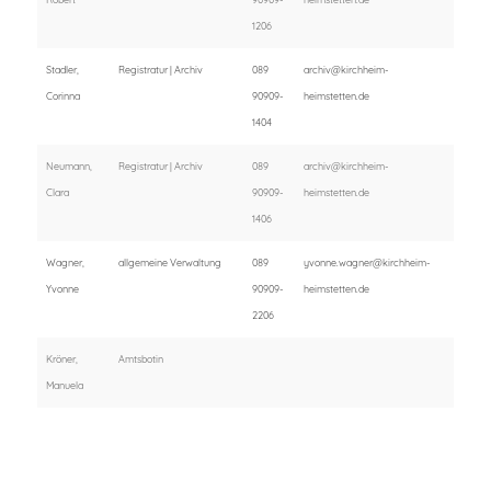
1206
Stadler,
Registratur | Archiv
089
archiv@kirchheim-
Corinna
90909-
heimstetten.de
1404
Neumann,
Registratur | Archiv
089
archiv@kirchheim-
Clara
90909-
heimstetten.de
1406
Wagner,
allgemeine Verwaltung
089
yvonne.wagner@kirchheim-
Yvonne
90909-
heimstetten.de
2206
Kröner,
Amtsbotin
Manuela