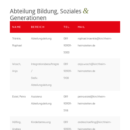
&
Abteilung Bildung, Soziales
Generationen
NAME
BEREICH
TEL.
MAIL
Tränkle,
Abteilungsleitung
089
raphael.traenkle@kirchheim-
Raphael
90909-
heimstetten.de
5000
Wosch,
Integrationsbeauftragte
089
anja.wosch@kirchheim-
Anja
/
90909-
heimstetten.de
Stellv.
5108
Abteilungsleitung
Eistel, Petra
Assistenz
089
petra.eistel@kirchheim-
Abteilungsleitung
90909-
heimstetten.de
5118
Höfling,
Kinderbetreuung
089
andrea.hoefling@kirchheim-
Andrea
90909-
heimstetten.de