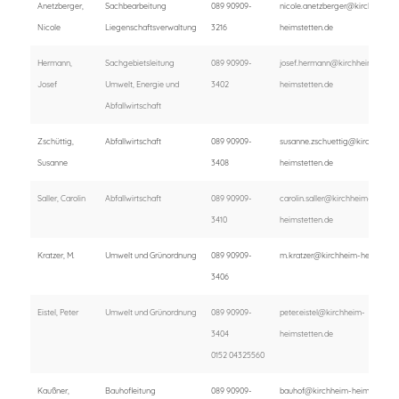
Anetzberger,
Sachbearbeitung
089 90909-
nicole.anetzberger@kirchheim-
Nicole
Liegenschaftsverwaltung
3216
heimstetten.de
Hermann,
Sachgebietsleitung
089 90909-
josef.hermann@kirchheim-
Josef
Umwelt, Energie und
3402
heimstetten.de
Abfallwirtschaft
Zschüttig,
Abfallwirtschaft
089 90909-
susanne.zschuettig@kirchheim-
Susanne
3408
heimstetten.de
Saller, Carolin
Abfallwirtschaft
089 90909-
carolin.saller@kirchheim-
3410
heimstetten.de
Kratzer, M.
Umwelt und Grünordnung
089 90909-
m.kratzer@kirchheim-heimstette
3406
Eistel, Peter
Umwelt und Grünordnung
089 90909-
peter.eistel@kirchheim-
3404
heimstetten.de
0152 04325560
Kaußner,
Bauhofleitung
089 90909-
bauhof@kirchheim-heimstetten.