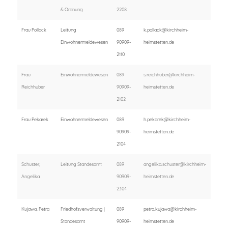
& Ordnung
2208
Frau Pollack
Leitung
089
k.pollack@kirchheim-
Einwohnermeldewesen
90909-
heimstetten.de
2110
Frau
Einwohnermeldewesen
089
s.reichhuber@kirchheim-
Reichhuber
90909-
heimstetten.de
2102
Frau Pekarek
Einwohnermeldewesen
089
h.pekarek@kirchheim-
90909-
heimstetten.de
2104
Schuster,
Leitung Standesamt
089
angelika.schuster@kirchheim-
Angelika
90909-
heimstetten.de
2304
Kujawa, Petra
Friedhofsverwaltung |
089
petra.kujawa@kirchheim-
Standesamt
90909-
heimstetten.de