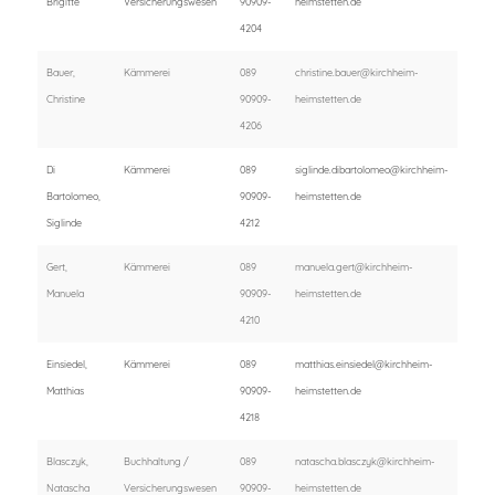
Brigitte
Versicherungswesen
90909-
heimstetten.de
4204
Bauer,
Kämmerei
089
christine.bauer@kirchheim-
Christine
90909-
heimstetten.de
4206
Di
Kämmerei
089
siglinde.dibartolomeo@kirchheim-
Bartolomeo,
90909-
heimstetten.de
Siglinde
4212
Gert,
Kämmerei
089
manuela.gert@kirchheim-
Manuela
90909-
heimstetten.de
4210
Einsiedel,
Kämmerei
089
matthias.einsiedel@kirchheim-
Matthias
90909-
heimstetten.de
4218
Blasczyk,
Buchhaltung /
089
natascha.blasczyk@kirchheim-
Natascha
Versicherungswesen
90909-
heimstetten.de