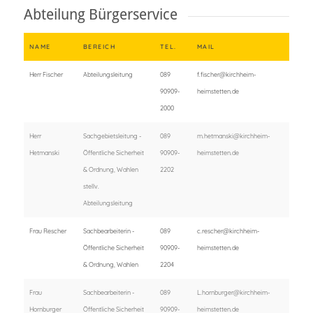
Abteilung Bürgerservice
NAME
BEREICH
TEL.
MAIL
Herr Fischer
Abteilungsleitung
089
f.fischer@kirchheim-
90909-
heimstetten.de
2000
Herr
Sachgebietsleitung -
089
m.hetmanski@kirchheim-
Hetmanski
Öffentliche Sicherheit
90909-
heimstetten.de
& Ordnung, Wahlen
2202
stellv.
Abteilungsleitung
Frau Rescher
Sachbearbeiterin -
089
c.rescher@kirchheim-
Öffentliche Sicherheit
90909-
heimstetten.de
& Ordnung, Wahlen
2204
Frau
Sachbearbeiterin -
089
L.hornburger@kirchheim-
Hornburger
Öffentliche Sicherheit
90909-
heimstetten.de