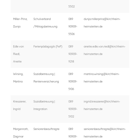
5502
Miller-Prinz,
Schulverband
089
dunja.millerprinz@kirchheim-
Dunja
/Mittagsbetreuung
90909-
heimstetten.de
5506
Edle von
Ferienpädagogik (FeP)
089
anette.edle.von.riedl@kirchheim-
Riedl,
90909-
heimstetten.de
Anette
9218
Wirsing,
Sozialbetreuung |
089
martina.wirsing@kirchheim-
Martina
Rentenversicherung
90909-
heimstetten.de
5106
Kressierer,
Sozialbetreuung |
089
ingrid.kressierer@kirchheim-
Ingrid
Integration
90909-
heimstetten.de
5102
Morgenroth,
Seniorenbeauftragte
089
seniorenbeauftragte@kirchheim-
Dagmar
90909-
heimstetten.de