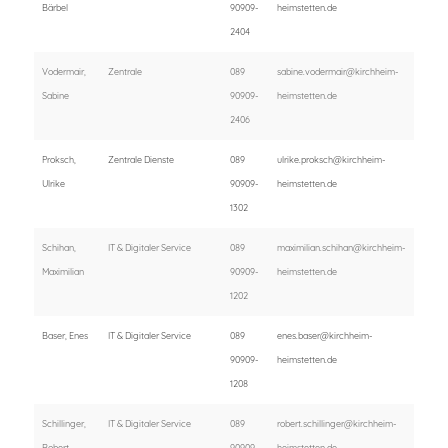
Bärbel
90909-
heimstetten.de
2404
Vodermair,
Zentrale
089
sabine.vodermair@kirchheim-
Sabine
90909-
heimstetten.de
2406
Proksch,
Zentrale Dienste
089
ulrike.proksch@kirchheim-
Ulrike
90909-
heimstetten.de
1302
Schihan,
IT & Digitaler Service
089
maximilian.schihan@kirchheim-
Maximilian
90909-
heimstetten.de
1202
Baser, Enes
IT & Digitaler Service
089
enes.baser@kirchheim-
90909-
heimstetten.de
1208
Schillinger,
IT & Digitaler Service
089
robert.schillinger@kirchheim-
Robert
90909-
heimstetten.de