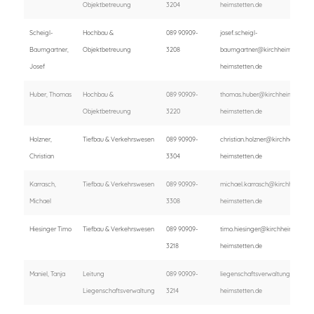
Objektbetreuung
3204
heimstetten.de
Scheigl-
Hochbau &
089 90909-
josef.scheigl-
Baumgartner,
Objektbetreuung
3208
baumgartner@kirchheim-
Josef
heimstetten.de
Huber, Thomas
Hochbau &
089 90909-
thomas.huber@kirchheim-
Objektbetreuung
3220
heimstetten.de
Holzner,
Tiefbau & Verkehrswesen
089 90909-
christian.holzner@kirchheim-
Christian
3304
heimstetten.de
Karrasch,
Tiefbau & Verkehrswesen
089 90909-
michael.karrasch@kirchheim-
Michael
3308
heimstetten.de
Hiesinger Timo
Tiefbau & Verkehrswesen
089 90909-
timo.hiesinger@kirchheim-
3218
heimstetten.de
Maniel, Tanja
Leitung
089 90909-
liegenschaftsverwaltung@kirch
Liegenschaftsverwaltung
3214
heimstetten.de