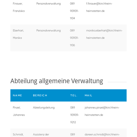
Finauer,
Personalverwaltung
089
f.finauer@kirchheim-
Franziska
90909-
heimstetten.de
1104
Eberhart,
Personalverwaltung
089
monika.eberhart@kirchheim-
Monika
90909-
heimstetten.de
1106
Abteilung allgemeine Verwaltung
NAME
BEREICH
TEL.
MAIL
Pinzel,
Abteilungsleitung
089
johannes.pinzel@kirchheim-
Johannes
90909-
heimstetten.de
9212
Schmidt,
Assistenz der
089
doreen.schmidt@kirchheim-