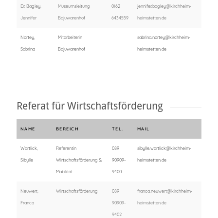
Dr. Bagley,
Museumsleitung
0162
jennifer.bagley@kirchheim-
Jennifer
Bajuwarenhof
6434559
heimstetten.de
Nortey,
Mitarbeiterin
sabrina.nortey@kirchheim-
Sabrina
Bajuwarenhof
heimstetten.de
Referat für Wirtschaftsförderung
NAME
BEREICH
TEL.
MAIL
Wartlick,
Referentin
089
sibylle.wartlick@kirchheim-
Sibylle
Wirtschaftsförderung &
90909-
heimstetten.de
Mobilität
9400
Neuwert,
Wirtschaftsförderung
089
franca.neuwert@kirchheim-
Franca
90909-
heimstetten.de
9402