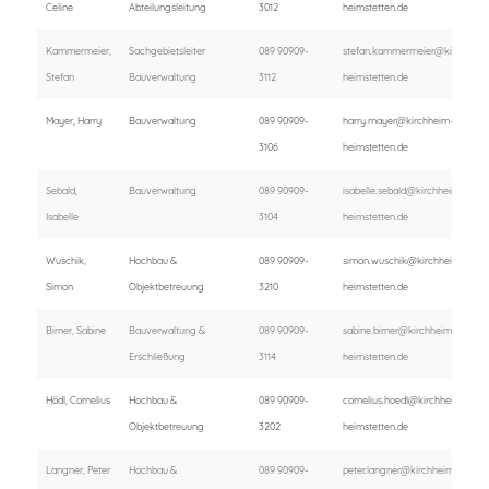
Celine
Abteilungsleitung
3012
heimstetten.de
Kammermeier,
Sachgebietsleiter
089 90909-
stefan.kammermeier@kirchheim
Stefan
Bauverwaltung
3112
heimstetten.de
Mayer, Harry
Bauverwaltung
089 90909-
harry.mayer@kirchheim-
3106
heimstetten.de
Sebald,
Bauverwaltung
089 90909-
isabelle.sebald@kirchheim-
Isabelle
3104
heimstetten.de
Wuschik,
Hochbau &
089 90909-
simon.wuschik@kirchheim-
Simon
Objektbetreuung
3210
heimstetten.de
Birner, Sabine
Bauverwaltung &
089 90909-
sabine.birner@kirchheim-
Erschließung
3114
heimstetten.de
Hödl, Cornelius
Hochbau &
089 90909-
cornelius.hoedl@kirchheim-
Objektbetreuung
3202
heimstetten.de
Langner, Peter
Hochbau &
089 90909-
peter.langner@kirchheim-