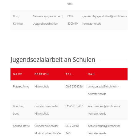
5110
Burz,
Gemeindejugendarbeit |
0162
gemeindejugendarbeit@kirchheim-
Katinka
Jugendkoordination
2309149
heimstetten.de
Jugendsozialarbeit an Schulen
NAME
BEREICH
TEL.
MAIL
Patzak, Anna
Mittelschule
0162 2308556
anna.patzak@kirchheim-
heimstetten.de
Baecker,
Grundschule an der
015251676467
lena.baecker@kirchheim-
Lena
Mittelschule
heimstetten.de
Karaca, Betül
Grundschule an der
0172 28 50
betuel.karaca@kirchheim-
Martin-Luther-Straße
340
heimstetten.de