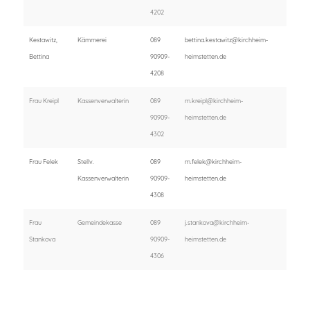
4202
Kestawitz,
Kämmerei
089
bettina.kestawitz@kirchheim-
Bettina
90909-
heimstetten.de
4208
Frau Kreipl
Kassenverwalterin
089
m.kreipl@kirchheim-
90909-
heimstetten.de
4302
Frau Felek
Stellv.
089
m.felek@kirchheim-
Kassenverwalterin
90909-
heimstetten.de
4308
Frau
Gemeindekasse
089
j.stankova@kirchheim-
Stankova
90909-
heimstetten.de
4306