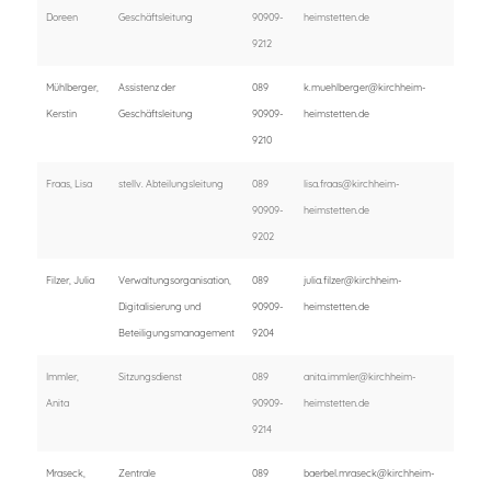
Doreen
Geschäftsleitung
90909-
heimstetten.de
9212
Mühlberger,
Assistenz der
089
k.muehlberger@kirchheim-
Kerstin
Geschäftsleitung
90909-
heimstetten.de
9210
Fraas, Lisa
stellv. Abteilungsleitung
089
lisa.fraas@kirchheim-
90909-
heimstetten.de
9202
Filzer, Julia
Verwaltungsorganisation,
089
julia.filzer@kirchheim-
Digitalisierung und
90909-
heimstetten.de
Beteiligungsmanagement
9204
Immler,
Sitzungsdienst
089
anita.immler@kirchheim-
Anita
90909-
heimstetten.de
9214
Mraseck,
Zentrale
089
baerbel.mraseck@kirchheim-