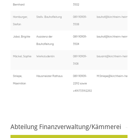
Bernhard
3502
Hornburger,
Stellv. Bauhofleitung
089 90909-
bauhof@kirchheim-heimstetten.
Stefan
3508
Jobst, Brigitte
Assistenz der
089 90909-
bauhof@kirchheim-heimstetten.
Bauhofleitung
3504
Mäckel, Sophie
Werkstudentin
089 90909-
bauamt@kirchheim-heimstetten
3108
Striepe,
Hausmeister Rathaus
089 90909-
M.Striepe@kirchheim-heimstette
Maximilian
2292 sowie
+491733912292
Abteilung Finanzverwaltung/Kämmerei