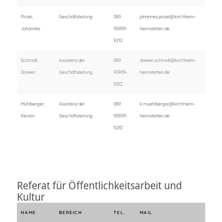
Pinzel,
Geschäftsleitung
089
johannes.pinzel@kirchheim-
Johannes
90909-
heimstetten.de
9212
Schmidt,
Assistenz der
089
doreen.schmidt@kirchheim-
Doreen
Geschäftsleitung
90909-
heimstetten.de
9212
Mühlberger,
Assistenz der
089
k.muehlberger@kirchheim-
Kerstin
Geschäftsleitung
90909-
heimstetten.de
9210
Referat für Öffentlichkeitsarbeit und
Kultur
NAME
BEREICH
TEL.
MAIL