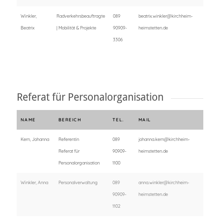
Winkler,
Radverkehrsbeauftragte
089
beatrix.winkler@kirchheim-
Beatrix
| Mobilität & Projekte
90909-
heimstetten.de
3306
Referat für Personalorganisation
NAME
BEREICH
TEL.
MAIL
Kern, Johanna
Referentin
089
johanna.kern@kirchheim-
Referat für
90909-
heimstetten.de
Personalorganisation
1100
Winkler, Anna
Personalverwaltung
089
anna.winkler@kirchheim-
90909-
heimstetten.de
1102