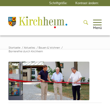
Menü
Startseite
/
Aktuelles
/
Bauen & Wohnen
/
Barrierefrei durch Kirchheim