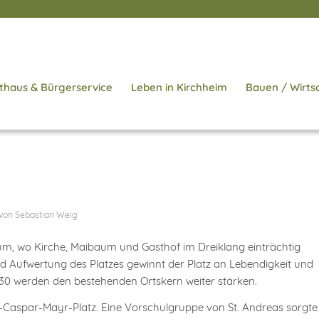
thaus & Bürgerservice
Leben in Kirchheim
Bauen / Wirts
von
Sebastian Weig
m, wo Kirche, Maibaum und Gasthof im Dreiklang einträchtig
 Aufwertung des Platzes gewinnt der Platz an Lebendigkeit und
030 werden den bestehenden Ortskern weiter stärken.
r-Caspar-Mayr-Platz. Eine Vorschulgruppe von St. Andreas sorgte