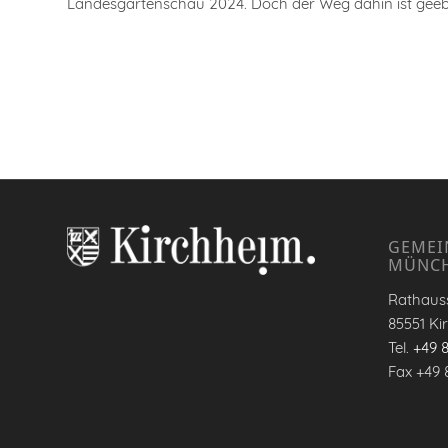
Landesgartenschau 2024. Doch der Weg dahin ist geebn
GEMEI
MÜNC
Rathauss
85551 Ki
Tel.
+49 
Fax +49 