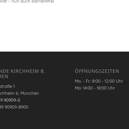
et – nun auch barrierefrei.
NDE KIRCHHEIM B.
ÖFFNUNGSZEITEN
HEN
Mo. - Fr.: 8:00 - 12:00 Uhr
traße 1
Mo: 14:00 - 18:00 Uhr
rchheim b. München
89 90909-0
89 90909-8900