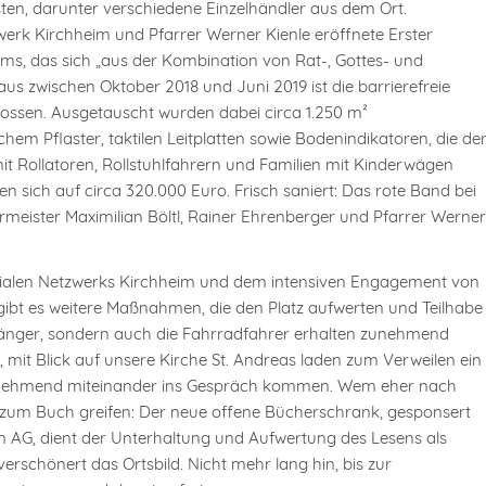
ten, darunter verschiedene Einzelhändler aus dem Ort.
rk Kirchheim und Pfarrer Werner Kienle eröffnete Erster
ims, das sich „aus der Kombination von Rat-, Gottes- und
s zwischen Oktober 2018 und Juni 2019 ist die barrierefreie
ssen. Ausgetauscht wurden dabei circa 1.250 m²
hem Pflaster, taktilen Leitplatten sowie Bodenindikatoren, die de
mit Rollatoren, Rollstuhlfahrern und Familien mit Kinderwägen
en sich auf circa 320.000 Euro. Frisch saniert: Das rote Band bei
rmeister Maximilian Böltl, Rainer Ehrenberger und Pfarrer Werner
Sozialen Netzwerks Kirchheim und dem intensiven Engagement von
 gibt es weitere Maßnahmen, die den Platz aufwerten und Teilhabe
ßgänger, sondern auch die Fahrradfahrer erhalten zunehmend
, mit Blick auf unsere Kirche St. Andreas laden zum Verweilen ein
zunehmend miteinander ins Gespräch kommen. Wem eher nach
n zum Buch greifen: Der neue offene Bücherschrank, gesponsert
n AG, dient der Unterhaltung und Aufwertung des Lesens als
verschönert das Ortsbild. Nicht mehr lang hin, bis zur