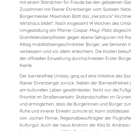
mit einem Ständchen für Freude bei den geladenen Gäs
Zusammen mit Rainer Ehrenberger vom Sozialen Netzwe
Bürgermeister Maximilian Böltl das „Herzstück“ Kirchhe
Wirtshaus bildet“. Nach insgesamt 14 Wochen des Umbau
Umgestaltung am Pfarrer-Caspar-Mayr-Platz abgeschlo
Granitkleinsteinpflaster gegen ebene Gehspuren mit flac
Alltag mobilitätseingeschränkter Bürger, wie Senioren 
verbessern und vor allem erleichtern. Die Kosten belauf
der offiziellen Einweihung durchschneiden Erster Bürge
Kienle.
Der barrierefreie Umbau ging auf eine Initiative des 
Rainer Ehrenberger zurück. Neben der Barrierefreiheit
am kulturellen Leben gewährleisten. Nicht nur die Fu
Priorität im Straßenverkehr. Sitzlandschaften im Grünen
und ermöglichen, dass die Bürgerinnen und Bürger 
Ruhe und innerer Einkehr zumute ist, kann stattdesse
von Jochen Flinner, Regionalbeauftragter der Flughafe
Kulturgut. Auch der neue Anstrich der Kita St. Andreas 