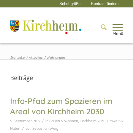
Menü
Startseite
/
Aktuelles
/
Wohnungen
Beiträge
Info-Pfad zum Spazieren im
Areal von Kirchheim 2030
/
5. September 2019
in
Bauen & Wohnen
,
Kirchheim 2030
,
Umwelt &
/
Natur
von
Sebastian Weig