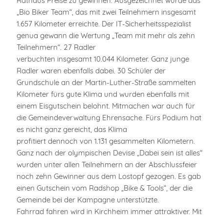
Rathaus Preise zu gewinnen. Ausgezeichnet wurde das
„Bio Biker Team“, das mit zwei Teilnehmern insgesamt
1.657 Kilometer erreichte. Der IT-Sicherheitsspezialist
genua gewann die Wertung „Team mit mehr als zehn
Teilnehmern“. 27 Radler
verbuchten insgesamt 10.044 Kilometer. Ganz junge
Radler waren ebenfalls dabei. 30 Schüler der
Grundschule an der Martin-Luther-Straße sammelten
Kilometer fürs gute Klima und wurden ebenfalls mit
einem Eisgutschein belohnt. Mitmachen war auch für
die Gemeindeverwaltung Ehrensache. Fürs Podium hat
es nicht ganz gereicht, das Klima
profitiert dennoch von 1.131 gesammelten Kilometern.
Ganz nach der olympischen Devise „Dabei sein ist alles“
wurden unter allen Teilnehmern an der Abschlussfeier
noch zehn Gewinner aus dem Lostopf gezogen. Es gab
einen Gutschein vom Radshop „Bike & Tools“, der die
Gemeinde bei der Kampagne unterstützte.
Fahrrad fahren wird in Kirchheim immer attraktiver. Mit