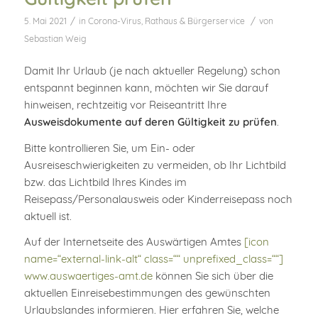
/
/
5. Mai 2021
in
Corona-Virus
,
Rathaus & Bürgerservice
von
Sebastian Weig
Damit Ihr Urlaub (je nach aktueller Regelung) schon
entspannt beginnen kann, möchten wir Sie darauf
hinweisen, rechtzeitig vor Reiseantritt Ihre
Ausweisdokumente auf deren Gültigkeit zu prüfen
.
Bitte kontrollieren Sie, um Ein- oder
Ausreiseschwierigkeiten zu vermeiden, ob Ihr Lichtbild
bzw. das Lichtbild Ihres Kindes im
Reisepass/Personalausweis oder Kinderreisepass noch
aktuell ist.
Auf der Internetseite des Auswärtigen Amtes
[icon
name=“external-link-alt“ class=““ unprefixed_class=““]
www.auswaertiges-amt.de
können Sie sich über die
aktuellen Einreisebestimmungen des gewünschten
Urlaubslandes informieren. Hier erfahren Sie, welche