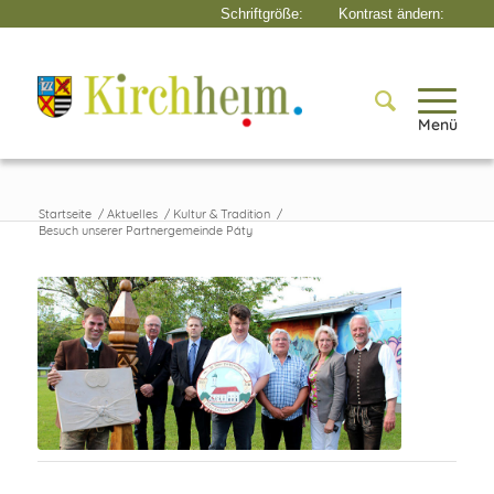
Menü
Startseite
/
Aktuelles
/
Kultur & Tradition
/
Besuch unserer Partnergemeinde Páty