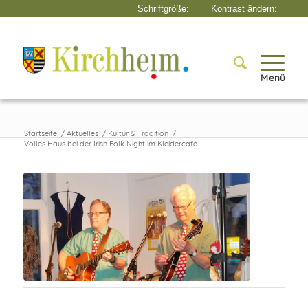
Menü
Startseite
/
Aktuelles
/
Kultur & Tradition
/
Volles Haus bei der Irish Folk Night im Kleidercafé