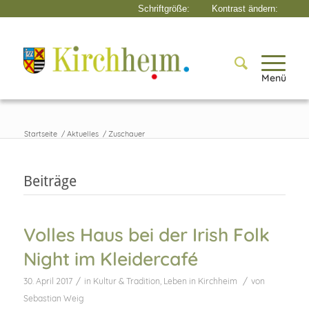
Menü
Startseite
/
Aktuelles
/
Zuschauer
Beiträge
Volles Haus bei der Irish Folk
Night im Kleidercafé
/
/
30. April 2017
in
Kultur & Tradition
,
Leben in Kirchheim
von
Sebastian Weig