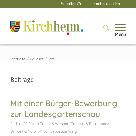
Menü
Startseite
/
Aktuelles
/
Liste
Beiträge
Mit einer Bürger-Bewerbung
zur Landesgartenschau
/
24. Mai 2018
in
Bauen & Wohnen
,
Rathaus & Bürgerservice
,
/
Umwelt & Natur
von
Sebastian Weig