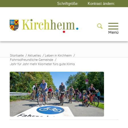
Menü
Startseite
/
Aktuelles
/
Leben in Kirchheim
/
Fahrradfreundliche Gemeinde
/
Jahr für Jahr mehr Kilometer fürs gute Klima