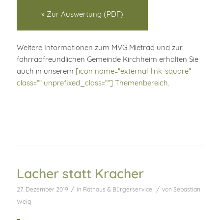
» Zur Auswertung (PDF)
Weitere Informationen zum MVG Mietrad und zur
fahrradfreundlichen Gemeinde Kirchheim erhalten Sie
auch in unserem
[icon name=“external-link-square“
class=““ unprefixed_class=““] Themenbereich
.
Lacher statt Kracher
/
/
27. Dezember 2019
in
Rathaus & Bürgerservice
von
Sebastian
Weig