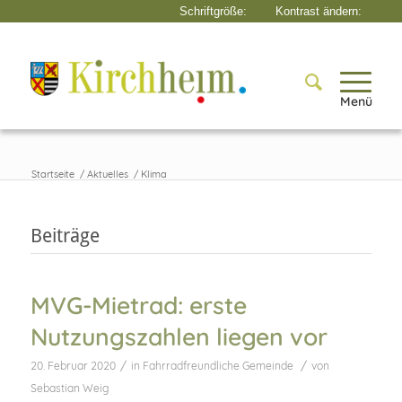
Menü
Startseite
/
Aktuelles
/
Klima
Beiträge
MVG-Mietrad: erste
Nutzungszahlen liegen vor
/
/
20. Februar 2020
in
Fahrradfreundliche Gemeinde
von
Sebastian Weig