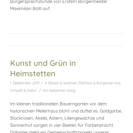
Bürgersprechstunde von Erstem Bürgermeister
Maximilian Böltl auf.
Kunst und Grün in
Heimstetten
/
1. September 2019
in
Bauen & Wohnen
,
Rathaus & Bürgerservice
,
/
Umwelt & Natur
von
Sebastian Weig
Im kleinen traditionellen Bauerngarten vor dem
historischen Meilerhaus blüht und duftet es. Goldgarbe,
Stockrosen, Akelei, Astern, Liliengewächse und
Sonnenhut sorgen in vier Beeten für Farbenpracht.
Dahinter steht ein Gemeinschaftsprojekt unserer