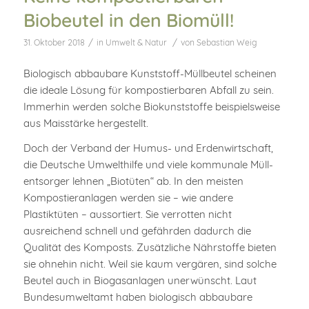
Biobeutel in den Biomüll!
/
/
31. Oktober 2018
in
Umwelt & Natur
von
Sebastian Weig
Biologisch abbaubare Kunststoff-Müll­beutel scheinen
die ideale Lösung für kompostier­baren Abfall zu sein.
Immerhin werden solche Biokunst­stoffe beispiels­weise
aus Mais­stärke hergestellt.
Doch der Verband der Humus- und Erden­wirt­schaft,
die Deutsche Umwelt­hilfe und viele kommunale Müll­
ent­sorger lehnen „Biotüten“ ab. In den meisten
Kompostier­anlagen werden sie – wie andere
Plastiktüten – aussortiert. Sie verrotten nicht
ausreichend schnell und gefährden dadurch die
Qualität des Komposts. Zusätzliche Nähr­stoffe bieten
sie ohnehin nicht. Weil sie kaum vergären, sind solche
Beutel auch in Biogas­anlagen uner­wünscht. Laut
Bundes­umwelt­amt haben biologisch abbaubare