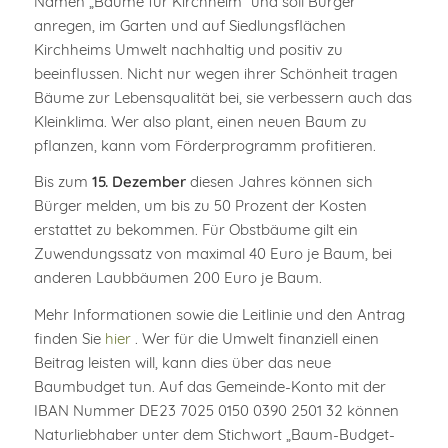
Namen „Bäume für Kirchheim“ und soll Bürger
anregen, im Garten und auf Siedlungsflächen
Kirchheims Umwelt nachhaltig und positiv zu
beeinflussen. Nicht nur wegen ihrer Schönheit tragen
Bäume zur Lebensqualität bei, sie verbessern auch das
Kleinklima. Wer also plant, einen neuen Baum zu
pflanzen, kann vom Förderprogramm profitieren.
Bis zum
15. Dezember
diesen Jahres können sich
Bürger melden, um bis zu 50 Prozent der Kosten
erstattet zu bekommen. Für Obstbäume gilt ein
Zuwendungssatz von maximal 40 Euro je Baum, bei
anderen Laubbäumen 200 Euro je Baum.
Mehr Informationen sowie die Leitlinie und den Antrag
finden Sie
hier
. Wer für die Umwelt finanziell einen
Beitrag leisten will, kann dies über das neue
Baumbudget tun. Auf das Gemeinde-Konto mit der
IBAN Nummer DE23 7025 0150 0390 2501 32 können
Naturliebhaber unter dem Stichwort „Baum-Budget-