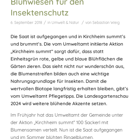
Blühwiesen für den
Insektenschutz
/
/
6. September 2018
in
Umwelt & Natur
von
Sebastian Weig
Die Saat ist aufgegangen und in Kirchheim summt’s
und brummt‘s. Die vom Umweltamt initiierte Aktion
„Kirchheim summt“ sorgt dafür, dass statt
Einheitsgrün rote, gelbe und blaue Blühflächen die
Gärten zieren. Das sieht nicht nur wunderschön aus,
die Blumenstreifen bilden auch eine wichtige
Nahrungsgrundlage für Insekten. Damit die
wertvollen Biotope langfristig erhalten bleiben, gibt’s
vom Umweltamt Pflegetipps
.
Die Landesgartenschau
2024 wird weitere blühende Akzente setzen.
Im Frühjahr hat das Umweltamt der Gemeinde unter
der Aktion „Kirchheim summt“ 100 Sackerl mit
Blumensamen verteilt. Nun ist die Saat aufgegangen
und im Sommer blühten Ringelblumen,