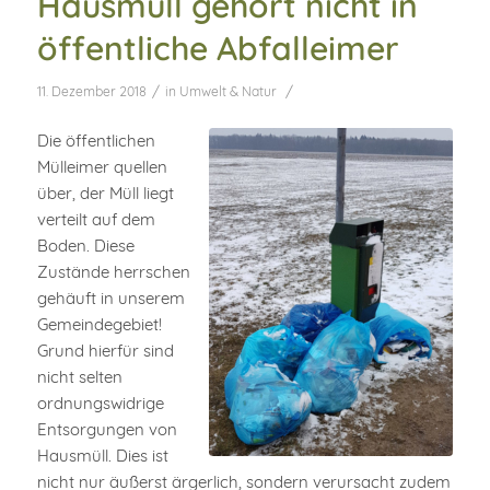
Hausmüll gehört nicht in
öffentliche Abfalleimer
/
/
11. Dezember 2018
in
Umwelt & Natur
Die öffentlichen
Mülleimer quellen
über, der Müll liegt
verteilt auf dem
Boden. Diese
Zustände herrschen
gehäuft in unserem
Gemeindegebiet!
Grund hierfür sind
nicht selten
ordnungswidrige
Entsorgungen von
Hausmüll. Dies ist
nicht nur äußerst ärgerlich, sondern verursacht zudem