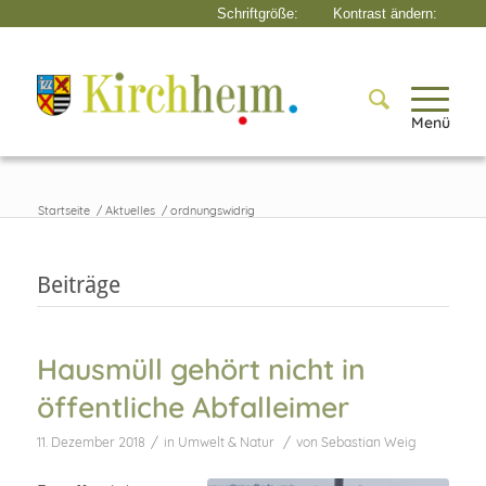
Menü
Startseite
/
Aktuelles
/
ordnungswidrig
Beiträge
Hausmüll gehört nicht in
öffentliche Abfalleimer
/
/
11. Dezember 2018
in
Umwelt & Natur
von
Sebastian Weig