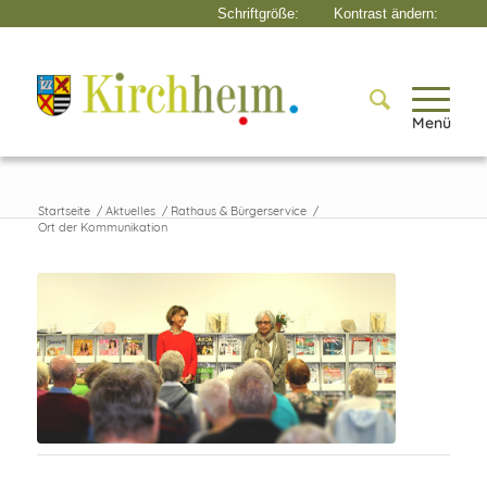
Menü
Startseite
/
Aktuelles
/
Rathaus & Bürgerservice
/
Ort der Kommunikation