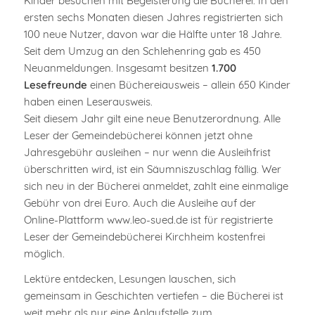
Kinder besuchen mit Begeisterung die Bücherei. In den
ersten sechs Monaten diesen Jahres registrierten sich
100 neue Nutzer, davon war die Hälfte unter 18 Jahre.
Seit dem Umzug an den Schlehenring gab es 450
Neuanmeldungen. Insgesamt besitzen
1.700
Lesefreunde
einen Büchereiausweis – allein 650 Kinder
haben einen Leserausweis.
Seit diesem Jahr gilt eine neue Benutzerordnung. Alle
Leser der Gemeindebücherei können jetzt ohne
Jahresgebühr ausleihen – nur wenn die Ausleihfrist
überschritten wird, ist ein Säumniszuschlag fällig. Wer
sich neu in der Bücherei anmeldet, zahlt eine einmalige
Gebühr von drei Euro. Auch die Ausleihe auf der
Online-Plattform www.leo-sued.de ist für registrierte
Leser der Gemeindebücherei Kirchheim kostenfrei
möglich.
Lektüre entdecken, Lesungen lauschen, sich
gemeinsam in Geschichten vertiefen – die Bücherei ist
weit mehr als nur eine Anlaufstelle zum