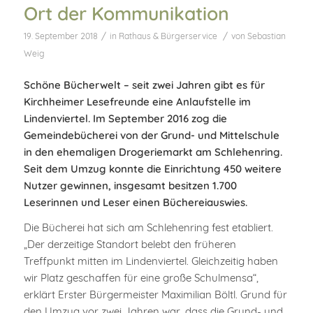
Ort der Kommunikation
/
/
19. September 2018
in
Rathaus & Bürgerservice
von
Sebastian
Weig
Schöne Bücherwelt – seit zwei Jahren gibt es für
Kirchheimer Lesefreunde eine Anlaufstelle im
Lindenviertel. Im September 2016 zog die
Gemeindebücherei von der Grund- und Mittelschule
in den ehemaligen Drogeriemarkt am Schlehenring.
Seit dem Umzug konnte die Einrichtung 450 weitere
Nutzer gewinnen, insgesamt besitzen 1.700
Leserinnen und Leser einen Büchereiauswies.
Die Bücherei hat sich am Schlehenring fest etabliert.
„Der derzeitige Standort belebt den früheren
Treffpunkt mitten im Lindenviertel. Gleichzeitig haben
wir Platz geschaffen für eine große Schulmensa“,
erklärt Erster Bürgermeister Maximilian Böltl. Grund für
den Umzug vor zwei Jahren war, dass die Grund- und