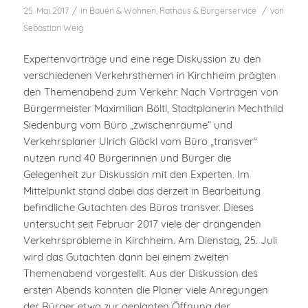
/
/
25. Mai 2017
in
Bauen & Wohnen
,
Rathaus & Bürgerservice
von
Sebastian Weig
Expertenvorträge und eine rege Diskussion zu den
verschiedenen Verkehrsthemen in Kirchheim prägten
den Themenabend zum Verkehr. Nach Vorträgen von
Bürgermeister Maximilian Böltl, Stadtplanerin Mechthild
Siedenburg vom Büro „zwischenräume“ und
Verkehrsplaner Ulrich Glöckl vom Büro „transver“
nutzen rund 40 Bürgerinnen und Bürger die
Gelegenheit zur Diskussion mit den Experten. Im
Mittelpunkt stand dabei das derzeit in Bearbeitung
befindliche Gutachten des Büros transver. Dieses
untersucht seit Februar 2017 viele der drängenden
Verkehrsprobleme in Kirchheim. Am Dienstag, 25. Juli
wird das Gutachten dann bei einem zweiten
Themenabend vorgestellt. Aus der Diskussion des
ersten Abends konnten die Planer viele Anregungen
der Bürger etwa zur geplanten Öffnung der