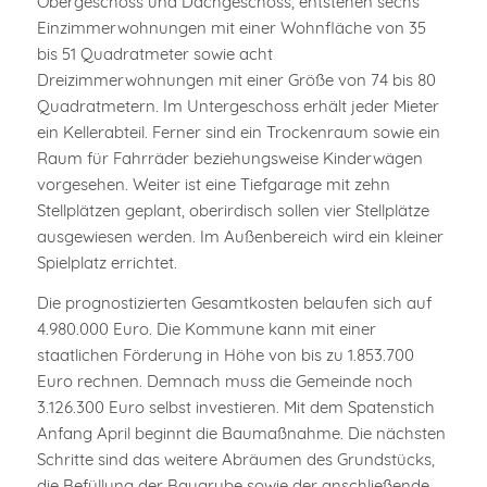
Obergeschoss und Dachgeschoss, entstehen sechs
Einzimmerwohnungen mit einer Wohnfläche von 35
bis 51 Quadratmeter sowie acht
Dreizimmerwohnungen mit einer Größe von 74 bis 80
Quadratmetern. Im Untergeschoss erhält jeder Mieter
ein Kellerabteil. Ferner sind ein Trockenraum sowie ein
Raum für Fahrräder beziehungsweise Kinderwägen
vorgesehen. Weiter ist eine Tiefgarage mit zehn
Stellplätzen geplant, oberirdisch sollen vier Stellplätze
ausgewiesen werden. Im Außenbereich wird ein kleiner
Spielplatz errichtet.
Die prognostizierten Gesamtkosten belaufen sich auf
4.980.000 Euro. Die Kommune kann mit einer
staatlichen Förderung in Höhe von bis zu 1.853.700
Euro rechnen. Demnach muss die Gemeinde noch
3.126.300 Euro selbst investieren. Mit dem Spatenstich
Anfang April beginnt die Baumaßnahme. Die nächsten
Schritte sind das weitere Abräumen des Grundstücks,
die Befüllung der Baugrube sowie der anschließende