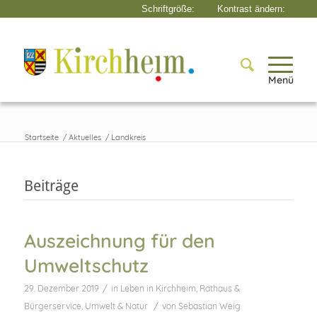
Menü
Startseite
/
Aktuelles
/
Landkreis
Beiträge
Auszeichnung für den
Umweltschutz
/
29. Dezember 2019
in
Leben in Kirchheim
,
Rathaus &
/
Bürgerservice
,
Umwelt & Natur
von
Sebastian Weig