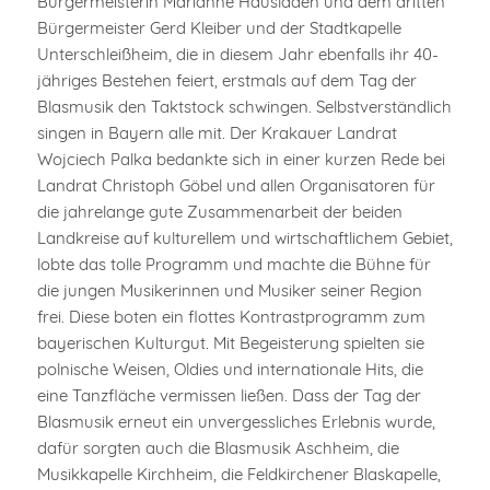
Bürgermeisterin Marianne Hausladen und dem dritten
Bürgermeister Gerd Kleiber und der Stadtkapelle
Unterschleißheim, die in diesem Jahr ebenfalls ihr 40-
jähriges Bestehen feiert, erstmals auf dem Tag der
Blasmusik den Taktstock schwingen. Selbstverständlich
singen in Bayern alle mit. Der Krakauer Landrat
Wojciech Palka bedankte sich in einer kurzen Rede bei
Landrat Christoph Göbel und allen Organisatoren für
die jahrelange gute Zusammenarbeit der beiden
Landkreise auf kulturellem und wirtschaftlichem Gebiet,
lobte das tolle Programm und machte die Bühne für
die jungen Musikerinnen und Musiker seiner Region
frei. Diese boten ein flottes Kontrastprogramm zum
bayerischen Kulturgut. Mit Begeisterung spielten sie
polnische Weisen, Oldies und internationale Hits, die
eine Tanzfläche vermissen ließen. Dass der Tag der
Blasmusik erneut ein unvergessliches Erlebnis wurde,
dafür sorgten auch die Blasmusik Aschheim, die
Musikkapelle Kirchheim, die Feldkirchener Blaskapelle,