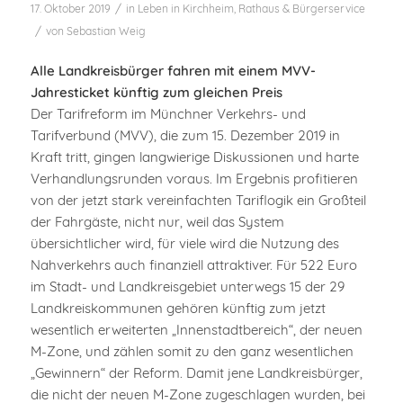
/
17. Oktober 2019
in
Leben in Kirchheim
,
Rathaus & Bürgerservice
/
von
Sebastian Weig
Alle Landkreisbürger fahren mit einem MVV-
Jahresticket künftig zum gleichen Preis
Der Tarifreform im Münchner Verkehrs- und
Tarifverbund (MVV), die zum 15. Dezember 2019 in
Kraft tritt, gingen langwierige Diskussionen und harte
Verhandlungsrunden voraus. Im Ergebnis profitieren
von der jetzt stark vereinfachten Tariflogik ein Großteil
der Fahrgäste, nicht nur, weil das System
übersichtlicher wird, für viele wird die Nutzung des
Nahverkehrs auch finanziell attraktiver. Für 522 Euro
im Stadt- und Landkreisgebiet unterwegs 15 der 29
Landkreiskommunen gehören künftig zum jetzt
wesentlich erweiterten „Innenstadtbereich“, der neuen
M-Zone, und zählen somit zu den ganz wesentlichen
„Gewinnern“ der Reform. Damit jene Landkreisbürger,
die nicht der neuen M-Zone zugeschlagen wurden, bei