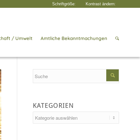
chaft / Umwelt
Amtliche Bekanntmachungen
seite
/
Aktuelles
/
Kultur & Tradition
/
Kathreinmarkt und Christkindlmarkt
Search
KATEGORIEN
Kategorien