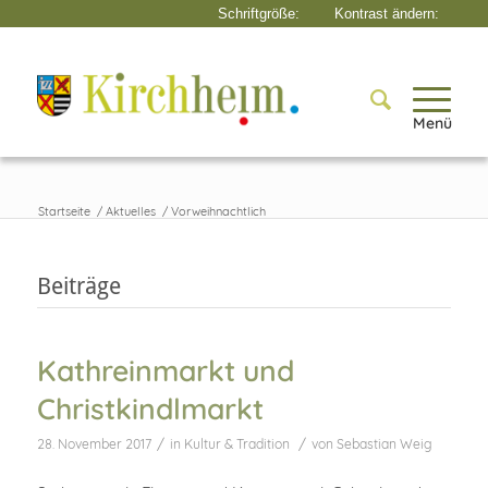
Menü
Startseite
/
Aktuelles
/
Vorweihnachtlich
Beiträge
Kathreinmarkt und
Christkindlmarkt
/
/
28. November 2017
in
Kultur & Tradition
von
Sebastian Weig