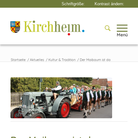
Menü
Startseite
/
Aktuelles
/
Kultur & Tradition
/
Der Maibaum ist da