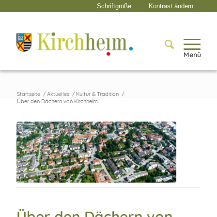
Menü
Startseite
/
Aktuelles
/
Kultur & Tradition
/
Über den Dächern von Kirchheim
Über den Dächern von