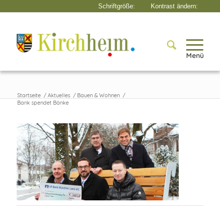
Menü
Startseite
/
Aktuelles
/
Bauen & Wohnen
/
Bank spendet Bänke