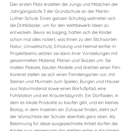
Den ersten Platz erzielten die Jungs und Mädchen der
Jahrgangsstufe 3 der Grundschule an der Martin-
Luther-Schule. Einen ganzen Schultag widmeten sich
die Drittklässler, um für den Wettbewerb Ideen zu
entwickeln. Bevor es losging, hatten sich die Kinder
schon mal alles notiert, was ihnen zu den Stichworten
Natur, Umweltschutz, Erholung und Heimat einfiel. In
Projektteams setzten sie dann ihrer Vorstellungen mit
gesammelten Material, Plänen und Skizzen um. Sie
malten Plakate, bauten Modelle und drehten einen Film.
Konkret stellen sie sich einen Familiengarten vor, mit
Steinen und Murmeln zum Spielen, Burgen und Häuser
aus Naturmaterial sowie einen Barfußpfad, eine
Fühlstation und ein Kräuterlabyrinth. Ein Dorfladen, in
dem es lokale Produkte zu kaufen gibt, und ein kleines
Biotop, in dem Insekten ein Zuhause finden, steht auf
der Wunschliste der Schüler ebenfalls ganz oben. Als
Belohnung für diese ausgezeichnete Arbeit dürfen die
Kinder nun gemeinsam das Heldenverlies in Kirchheim