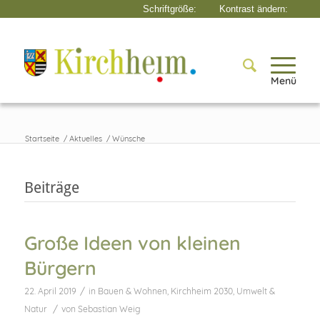
Menü
Startseite
/
Aktuelles
/
Wünsche
Beiträge
Große Ideen von kleinen
Bürgern
/
22. April 2019
in
Bauen & Wohnen
,
Kirchheim 2030
,
Umwelt &
/
Natur
von
Sebastian Weig