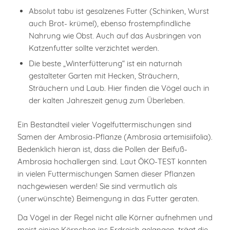
Absolut tabu ist gesalzenes Futter (Schinken, Wurst
auch Brot- krümel), ebenso frostempfindliche
Nahrung wie Obst. Auch auf das Ausbringen von
Katzenfutter sollte verzichtet werden.
Die beste „Winterfütterung“ ist ein naturnah
gestalteter Garten mit Hecken, Sträuchern,
Sträuchern und Laub. Hier finden die Vögel auch in
der kalten Jahreszeit genug zum Überleben.
Ein Bestandteil vieler Vogelfuttermischungen sind
Samen der Ambrosia-Pflanze (Ambrosia artemisiifolia).
Bedenklich hieran ist, dass die Pollen der Beifuß-
Ambrosia hochallergen sind. Laut ÖKO-TEST konnten
in vielen Futtermischungen Samen dieser Pflanzen
nachgewiesen werden! Sie sind vermutlich als
(unerwünschte) Beimengung in das Futter geraten.
Da Vögel in der Regel nicht alle Körner aufnehmen und
meist einige Körnchen ins Erdreich gelangen, trägt die