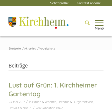
Menü
Startseite
/
Aktuelles
/
Vogelschutz
Beiträge
Lust auf Grün: 1. Kirchheimer
Gartentag
/
23. Mai 2017
in
Bauen & Wohnen
,
Rathaus & Bürgerservice
,
/
Umwelt & Natur
von
Sebastian Weig