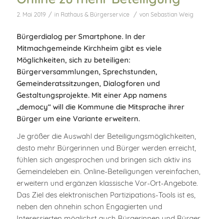
/
/
2. Mai 2019
in
Rathaus & Bürgerservice
von
Sebastian Weig
Bürgerdialog per Smartphone. In der
Mitmachgemeinde Kirchheim gibt es viele
Möglichkeiten, sich zu beteiligen:
Bürgerversammlungen, Sprechstunden,
Gemeinderatssitzungen, Dialogforen und
Gestaltungsprojekte. Mit einer App namens
„democy“ will die Kommune die Mitsprache ihrer
Bürger um eine Variante erweitern.
Je größer die Auswahl der Beteiligungsmöglichkeiten,
desto mehr Bürgerinnen und Bürger werden erreicht,
fühlen sich angesprochen und bringen sich aktiv ins
Gemeindeleben ein. Online-Beteiligungen vereinfachen,
erweitern und ergänzen klassische Vor-Ort-Angebote.
Das Ziel des elektronischen Partizipations-Tools ist es,
neben den ohnehin schon Engagierten und
Interessierten möglichst auch Bürgerinnen und Bürger