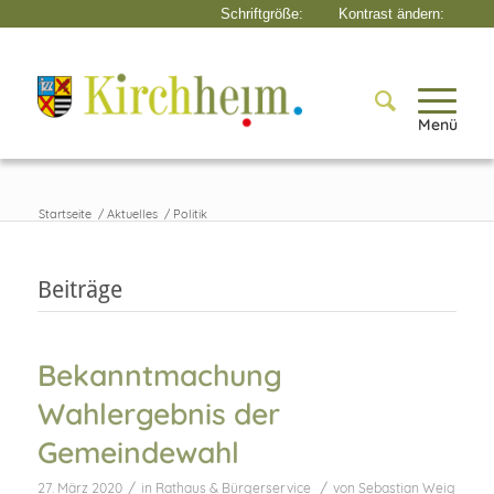
Menü
Startseite
/
Aktuelles
/
Politik
Beiträge
Bekanntmachung
Wahlergebnis der
Gemeindewahl
/
/
27. März 2020
in
Rathaus & Bürgerservice
von
Sebastian Weig