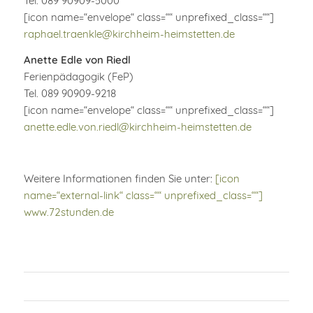
Tel. 089 90909-5000
[icon name=“envelope“ class=““ unprefixed_class=““]
raphael.traenkle@kirchheim-heimstetten.de
Anette Edle von Riedl
Ferienpädagogik (FeP)
Tel. 089 90909-9218
[icon name=“envelope“ class=““ unprefixed_class=““]
anette.edle.von.riedl@kirchheim-heimstetten.de
Weitere Informationen finden Sie unter:
[icon
name=“external-link“ class=““ unprefixed_class=““]
www.72stunden.de