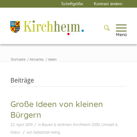
Menü
Startseite
/
Aktuelles
/
Ideen
Beiträge
Große Ideen von kleinen
Bürgern
/
22. April 2019
in
Bauen & Wohnen
,
Kirchheim 2030
,
Umwelt &
/
Natur
von
Sebastian Weig