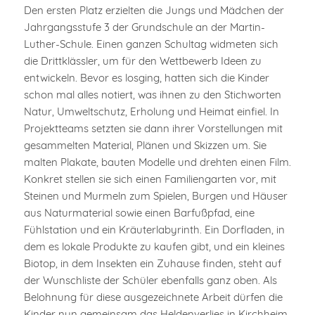
Den ersten Platz erzielten die Jungs und Mädchen der
Jahrgangsstufe 3 der Grundschule an der Martin-
Luther-Schule. Einen ganzen Schultag widmeten sich
die Drittklässler, um für den Wettbewerb Ideen zu
entwickeln. Bevor es losging, hatten sich die Kinder
schon mal alles notiert, was ihnen zu den Stichworten
Natur, Umweltschutz, Erholung und Heimat einfiel. In
Projektteams setzten sie dann ihrer Vorstellungen mit
gesammelten Material, Plänen und Skizzen um. Sie
malten Plakate, bauten Modelle und drehten einen Film.
Konkret stellen sie sich einen Familiengarten vor, mit
Steinen und Murmeln zum Spielen, Burgen und Häuser
aus Naturmaterial sowie einen Barfußpfad, eine
Fühlstation und ein Kräuterlabyrinth. Ein Dorfladen, in
dem es lokale Produkte zu kaufen gibt, und ein kleines
Biotop, in dem Insekten ein Zuhause finden, steht auf
der Wunschliste der Schüler ebenfalls ganz oben. Als
Belohnung für diese ausgezeichnete Arbeit dürfen die
Kinder nun gemeinsam das Heldenverlies in Kirchheim