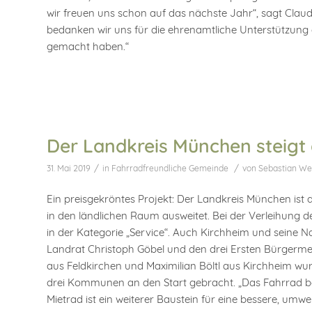
wir freuen uns schon auf das nächste Jahr“, sagt Claud
bedanken wir uns für die ehrenamtliche Unterstützung a
gemacht haben.“
Der Landkreis München steigt
/
/
31. Mai 2019
in
Fahrradfreundliche Gemeinde
von
Sebastian We
Ein preisgekröntes Projekt: Der Landkreis München ist 
in den ländlichen Raum ausweitet. Bei der Verleihung d
in der Kategorie „Service“. Auch Kirchheim und seine
Landrat Christoph Göbel und den drei Ersten Bürgerm
aus Feldkirchen und Maximilian Böltl aus Kirchheim wu
drei Kommunen an den Start gebracht. „Das Fahrrad b
Mietrad ist ein weiterer Baustein für eine bessere, umwel