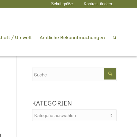
chaft / Umwelt
Amtliche Bekanntmachungen
Startseite
/
Aktuelles
/
Erfolg
Search
KATEGORIEN
Kategorien
u
d