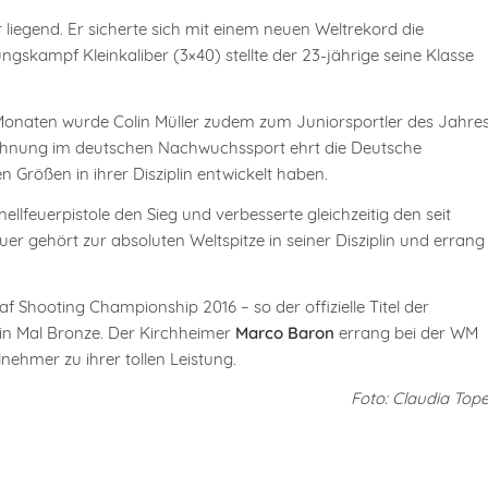
er liegend. Er sicherte sich mit einem neuen Weltrekord die
ungskampf Kleinkaliber (3×40) stellte der 23-jährige seine Klasse
Monaten wurde Colin Müller zudem zum Juniorsportler des Jahre
ichnung im deutschen Nachwuchssport ehrt die Deutsche
en Größen in ihrer Disziplin entwickelt haben.
ellfeuerpistole den Sieg und verbesserte gleichzeitig den seit
r gehört zur absoluten Weltspitze in seiner Disziplin und errang
 Shooting Championship 2016 – so der offizielle Titel der
 ein Mal Bronze. Der Kirchheimer
Marco Baron
errang bei der WM
nehmer zu ihrer tollen Leistung.
Foto: Claudia Tope