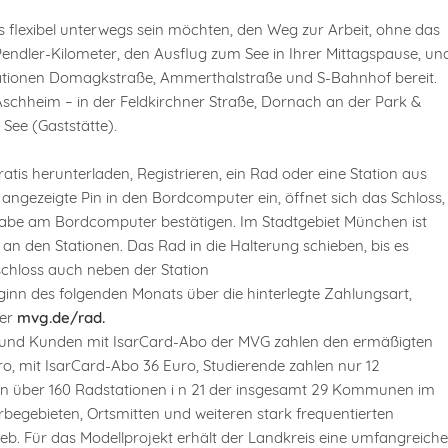
eis flexibel unterwegs sein möchten, den Weg zur Arbeit, ohne das
endler-Kilometer, den Ausflug zum See in Ihrer Mittagspause, un
Stationen Domagkstraße, Ammerthalstraße und S-Bahnhof bereit.
schheim – in der Feldkirchner Straße, Dornach an der Park &
See (Gaststätte).
atis herunterladen, Registrieren, ein Rad oder eine Station aus
angezeigte Pin in den Bordcomputer ein, öffnet sich das Schloss,
gabe am Bordcomputer bestätigen. Im Stadtgebiet München ist
 an den Stationen. Das Rad in die Halterung schieben, bis es
elschloss auch neben der Station
inn des folgenden Monats über die hinterlegte Zahlungsart,
ter
mvg.de/rad.
 und Kunden mit IsarCard-Abo der MVG zahlen den ermäßigten
o, mit IsarCard-Abo 36 Euro, Studierende zahlen nur 12
r an über 160 Radstationen i n 21 der insgesamt 29 Kommunen im
egebieten, Ortsmitten und weiteren stark frequentierten
ieb. Für das Modellprojekt erhält der Landkreis eine umfangreiche