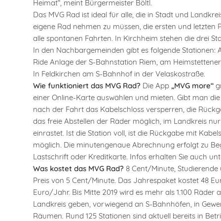
Heimat“, meint Bürgermeister Böltl.
Das MVG Rad ist ideal für alle, die in Stadt und Landkr
eigene Rad nehmen zu müssen, die ersten und letzten P
alle spontanen Fahrten. In Kirchheim stehen die drei 
In den Nachbargemeinden gibt es folgende Stationen: A
Ride Anlage der S-Bahnstation Riem, am Heimstettener 
In Feldkirchen am S-Bahnhof in der Velaskostraße.
Wie funktioniert das MVG Rad?
Die App
„MVG more“
gr
einer Online-Karte auswählen und mieten. Gibt man die 
nach der Fahrt das Kabelschloss versperren, die Rück
das freie Abstellen der Räder möglich, im Landkreis nur
einrastet. Ist die Station voll, ist die Rückgabe mit Kab
möglich. Die minutengenaue Abrechnung erfolgt zu Beg
Lastschrift oder Kreditkarte. Infos erhalten Sie auch un
Was kostet das MVG Rad?
8 Cent/Minute, Studierende
Preis von 5 Cent/Minute. Das Jahrespaket kostet 48 Eur
Euro/Jahr. Bis Mitte 2019 wird es mehr als 1.100 Räde
Landkreis geben, vorwiegend an S-Bahnhöfen, in Gewerb
Räumen. Rund 125 Stationen sind aktuell bereits in Betr