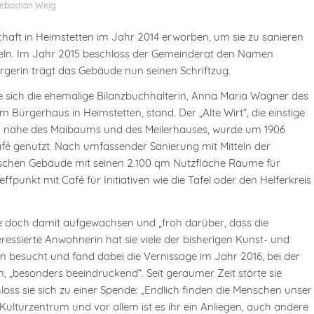
ebastian Weig
haft in Heimstetten im Jahr 2014 erworben, um sie zu sanieren
eln. Im Jahr 2015 beschloss der Gemeinderat den Namen
gerin trägt das Gebäude nun seinen Schriftzug.
 sich die ehemalige Bilanzbuchhalterin, Anna Maria Wagner des
Bürgerhaus in Heimstetten, stand. Der „Alte Wirt“, die einstige
 und nahe des Maibaums und des Meilerhauses, wurde um 1906
café genutzt. Nach umfassender Sanierung mit Mitteln der
ischen Gebäude mit seinen 2.100 qm Nutzfläche Räume für
ffpunkt mit Café für Initiativen wie die Tafel oder den Helferkreis
ie doch damit aufgewachsen und „froh darüber, dass die
essierte Anwohnerin hat sie viele der bisherigen Kunst- und
n besucht und fand dabei die Vernissage im Jahr 2016, bei der
„besonders beeindruckend“. Seit geraumer Zeit störte sie
oss sie sich zu einer Spende: „Endlich finden die Menschen unser
Kulturzentrum und vor allem ist es ihr ein Anliegen, auch andere