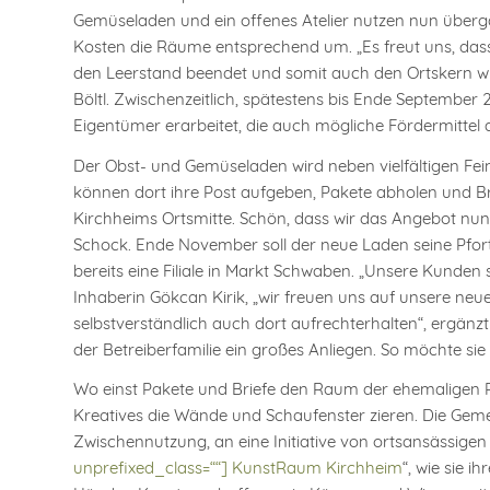
Gemüseladen und ein offenes Atelier nutzen nun überga
Kosten die Räume entsprechend um. „Es freut uns, das
den Leerstand beendet und somit auch den Ortskern wi
Böltl. Zwischenzeitlich, spätestens bis Ende Septemb
Eigentümer erarbeitet, die auch mögliche Fördermittel
Der Obst- und Gemüseladen wird neben vielfältigen F
können dort ihre Post aufgeben, Pakete abholen und Br
Kirchheims Ortsmitte. Schön, dass wir das Angebot nun 
Schock. Ende November soll der neue Laden seine Pforten
bereits eine Filiale in Markt Schwaben. „Unsere Kunden 
Inhaberin Gökcan Kirik, „wir freuen uns auf unsere neue
selbstverständlich auch dort aufrechterhalten“, ergänz
der Betreiberfamilie ein großes Anliegen. So möchte sie 
Wo einst Pakete und Briefe den Raum der ehemaligen Po
Kreatives die Wände und Schaufenster zieren. Die Geme
Zwischennutzung, an eine Initiative von ortsansässigen 
unprefixed_class=““] KunstRaum Kirchheim
“, wie sie i