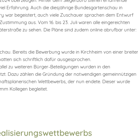
2024 überzeugen. Hinter dem Siegerbüro stehen erfahrende
viel Erfahrung. Auch die diesjährige Bundesgartenschau in
Jury war begeistert, auch viele Zuschauer sprachen dem Entwurf
Zustimmung aus. Vom 16. bis 23. Juli waren alle eingereichten
terstraße zu sehen. Die Pläne sind zudem online abrufbar unter:
hau. Bereits die Bewerbung wurde in Kirchheim von einer breite
atten sich schriftlich dafür ausgesprochen.
llel zu weiteren Bürger-Beteiligungen wurden in den
etzt. Dazu zählen die Gründung der notwendigen gemeinnützigen
ftsplanerischen Wettbewerbs, der nun endete. Dieser wurde
mm Kollegen begleitet.
alisierungswettbewerbs