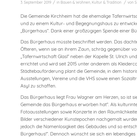
/
/
3. September 2019
in
Bauen & Wohnen
,
Kultur & Tradition
von
S
Die Gemeinde Kirchheim hat die ehemalige Tafernwirtsc
und zu einem Kultur- und Begegnungshaus zu entwick
„Bürgerhaus“. Dank einer großzügigen Spende einer Bür
Das Bürgerhaus müsste beschriftet werden. Das dachte
Öfteren, wenn sie an ihrem Zaun, schräg gegenüber vom 
„Tafernwirtschaft Glasl“ neben der Kapelle St. Ulrich
errichtet und wird seit 2015 unter anderem als Kleider
Städtebauförderung plant die Gemeinde, in dem histor
Ausstellungen, Vereine und die VHS sowie einen Sozialtre
Asyl zu schaffen.
Das Bürgerhaus liegt Frau Wagner am Herzen, so ist s
Gemeinde das Bürgerhaus erworben hat“. Als kulturinter
Fotoausstellungen sowie Konzerte in den Räumlichkeite
Bilder verschiedener Kunstepochen nachgemalt wurden, 
jedoch die Namenlosigkeit des Gebäudes und so entschl
Bürgerhaus!“. Dennoch wünscht sie sich ein lebendiges 