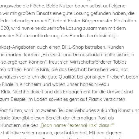
ngsweise die Fläche. Beide Nutzer bauen selbst auf eigene
s wir mit großem Einsatz eine gute Lösung gefunden haben, die
eder lebendiger macht“, betont Erster Bürgermeister Maximilian
er 2020, wird nun eine dauerhafte Lösung zusammen mit dem
 aus der Städtebauförderung des Bundes berücksichtigt.
einkost-Angeboten auch einen DHL-Shop betreiben. Kunden
iefmarken kaufen. „Ein Obst- und Gemüseladen fehlte bisher in
so ergänzen können“, freut sich Wirtschaftsförderer Tobias
 öffnen. Familie Kirik, die das Geschäft betreiben wird, hat
schätzen vor allem die gute Qualität bei günstigen Preisen“, beton
 Filiale in Kirchheim und wollen unser hohes Niveau
t Kirik. Nachhaltigkeit und das Engagement für die Umwelt sind
zum Beispiel im Laden soweit es geht auf Plastik verzichten.
st füllten, wird im zweiten Teil des Gebäudes zukünftig Kunst un
inde übergibt diesen Bereich der ehemaligen Post als
Künstlern, die den „
[icon name=“external-link“ class=““
hre Initiative selber nennen, geschaffen hat. Mit den eigenen