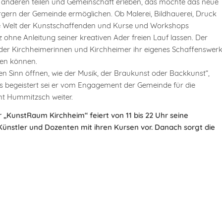
 anderen teilen und Gemeinschaft erleben, das möchte das neue
ern der Gemeinde ermöglichen. Ob Malerei, Bildhauerei, Druck
die Welt der Kunstschaffenden und Kurse und Workshops
 ohne Anleitung seiner kreativen Ader freien Lauf lassen. Der
n der Kirchheimerinnen und Kirchheimer ihr eigenes Schaffenswer
ßen können.
 Sinn öffnen, wie der Musik, der Braukunst oder Backkunst“,
 begeistert sei er vom Engagement der Gemeinde für die
nt Hummitzsch weiter.
„KunstRaum Kirchheim“ feiert von 11 bis 22 Uhr seine
e Künstler und Dozenten mit ihren Kursen vor. Danach sorgt die