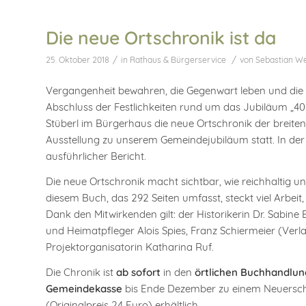
Die neue Ortschronik ist da
/
/
25. Oktober 2018
in
Rathaus & Bürgerservice
von
Sebastian W
Vergangenheit bewahren, die Gegenwart leben und die
Abschluss der Festlichkeiten rund um das Jubiläum „4
Stüberl im Bürgerhaus die neue Ortschronik der breiten 
Ausstellung zu unserem Gemeindejubiläum statt. In de
ausführlicher Bericht.
Die neue Ortschronik macht sichtbar, wie reichhaltig uns
diesem Buch, das 292 Seiten umfasst, steckt viel Arbeit
Dank den Mitwirkenden gilt: der Historikerin Dr. Sabine
und Heimatpfleger Alois Spies, Franz Schiermeier (Verl
Projektorganisatorin Katharina Ruf.
Die Chronik ist
ab sofort
in den
örtlichen Buchhandlun
Gemeindekasse
bis Ende Dezember zu einem Neuersch
(Originalpreis 24 Euro) erhältlich.