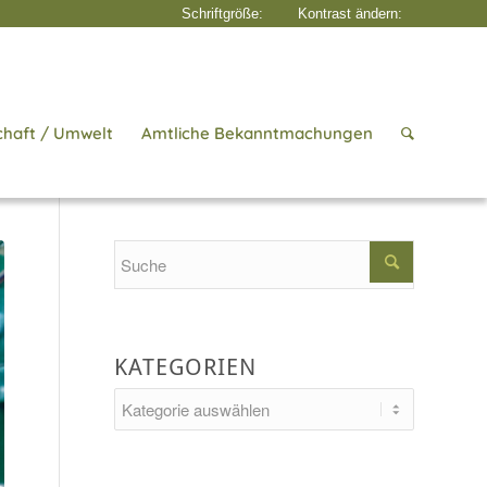
chaft / Umwelt
Amtliche Bekanntmachungen
te
/
Aktuelles
/
Wirtschaft & Gewerbe
/
Mit den neusten Trends zum Glück
Search
KATEGORIEN
Kategorien