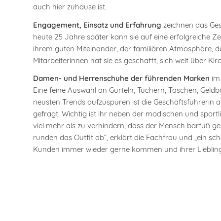
auch hier zuhause ist.
Engagement, Einsatz und Erfahrung
zeichnen das Gesc
heute 25 Jahre später kann sie auf eine erfolgreiche Zei
ihrem guten Miteinander, der familiären Atmosphäre, d
Mitarbeiterinnen hat sie es geschafft, sich weit über Ki
Damen- und Herrenschuhe der führenden Marken
im 
Eine feine Auswahl an Gürteln, Tüchern, Taschen, Gel
neusten Trends aufzuspüren ist die Geschäftsführerin a
gefragt. Wichtig ist ihr neben der modischen und sportl
viel mehr als zu verhindern, dass der Mensch barfuß geh
runden das Outfit ab“, erklärt die Fachfrau und „ein s
Kunden immer wieder gerne kommen und ihrer Lieblin