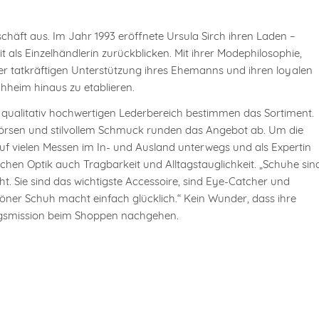
häft aus. Im Jahr 1993 eröffnete Ursula Sirch ihren Laden –
t als Einzelhändlerin zurückblicken. Mit ihrer Modephilosophie,
er tatkräftigen Unterstützung ihres Ehemanns und ihren loyalen
rchheim hinaus zu etablieren.
qualitativ hochwertigen Lederbereich bestimmen das Sortiment.
dbörsen und stilvollem Schmuck runden das Angebot ab. Um die
uf vielen Messen im In- und Ausland unterwegs und als Expertin
ichen Optik auch Tragbarkeit und Alltagstauglichkeit. „Schuhe sin
t. Sie sind das wichtigste Accessoire, sind Eye-Catcher und
chöner Schuh macht einfach glücklich.“ Kein Wunder, dass ihre
gsmission beim Shoppen nachgehen.