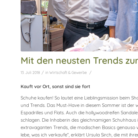
Mit den neusten Trends zu
/
/
13. Juli 2018
in
Wirtschaft & Gewerbe
Kauft vor Ort, sonst sind sie fort
Schuhe kaufen! So lautet eine Lieblingsmission beim Sh
und Trends. Das Must-Have in diesem Sommer ist der we
Espadrilles und Flats. Auch die hollywoodreifen Sandal
schlagen. Die Inhaberin des gleichnamigen Schuhhaus 
extravaganten Trends, die modischen Basics genauso wie 
lebe, was ich verkaufe“, erklärt Ursula Sirch, die mit 