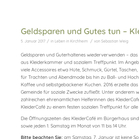
Geldsparen und Gutes tun – Kl
/
/
5. Januar 2017
in
Leben in Kirchheim
von
Sebastian Weig
Geldsparen und Guterhaltenes wiederverwenden – das K
aus Kleiderkammer und sozialem Treffpunkt. Im Ange
viele Accessoires etwa Hüte, Schmuck, Gürtel, Taschen,
für Trachten und Abendmode bis hin zu Ball- und Hochz
Kaffee und selbstgebackener Kuchen. 2016 erzielte das 
Gemeinde für soziale Zwecke zufließt. Unter anderem wi
zahlreichen ehrenamtlichen Helferinnen des KleiderCafé
KleiderCafé zu einem festen sozialen Treffpunkt für al
Die Öffnungszeiten des KleiderCafé im Bürgerhaus sind: 
sowie jeden 1. Samstag im Monat von 11 bis 14 Uhr.
Bitte beachten Sie:
am Samstag, 7. Januar ist keine S