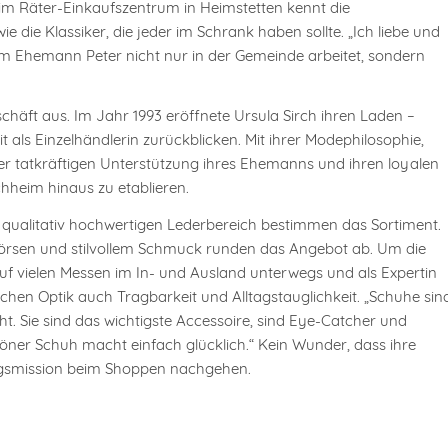
im Räter-Einkaufszentrum in Heimstetten kennt die
die Klassiker, die jeder im Schrank haben sollte. „Ich liebe und
ihrem Ehemann Peter nicht nur in der Gemeinde arbeitet, sondern
häft aus. Im Jahr 1993 eröffnete Ursula Sirch ihren Laden –
t als Einzelhändlerin zurückblicken. Mit ihrer Modephilosophie,
er tatkräftigen Unterstützung ihres Ehemanns und ihren loyalen
rchheim hinaus zu etablieren.
qualitativ hochwertigen Lederbereich bestimmen das Sortiment.
dbörsen und stilvollem Schmuck runden das Angebot ab. Um die
uf vielen Messen im In- und Ausland unterwegs und als Expertin
ichen Optik auch Tragbarkeit und Alltagstauglichkeit. „Schuhe sin
t. Sie sind das wichtigste Accessoire, sind Eye-Catcher und
chöner Schuh macht einfach glücklich.“ Kein Wunder, dass ihre
gsmission beim Shoppen nachgehen.