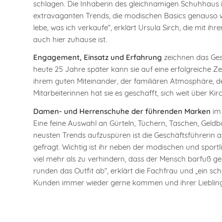
schlagen. Die Inhaberin des gleichnamigen Schuhhaus 
extravaganten Trends, die modischen Basics genauso wie 
lebe, was ich verkaufe“, erklärt Ursula Sirch, die mit 
auch hier zuhause ist.
Engagement, Einsatz und Erfahrung
zeichnen das Gesc
heute 25 Jahre später kann sie auf eine erfolgreiche Zei
ihrem guten Miteinander, der familiären Atmosphäre, d
Mitarbeiterinnen hat sie es geschafft, sich weit über Ki
Damen- und Herrenschuhe der führenden Marken
im 
Eine feine Auswahl an Gürteln, Tüchern, Taschen, Gel
neusten Trends aufzuspüren ist die Geschäftsführerin a
gefragt. Wichtig ist ihr neben der modischen und sportl
viel mehr als zu verhindern, dass der Mensch barfuß geh
runden das Outfit ab“, erklärt die Fachfrau und „ein s
Kunden immer wieder gerne kommen und ihrer Lieblin