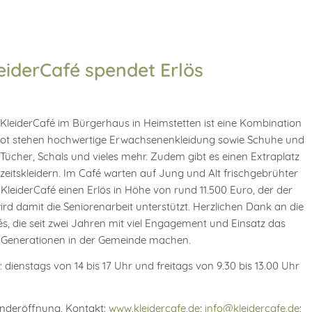
eiderCafé spendet Erlös
leiderCafé im Bürgerhaus in Heimstetten ist eine Kombination
bot stehen hochwertige Erwachsenenkleidung sowie Schuhe und
 Tücher, Schals und vieles mehr. Zudem gibt es einen Extraplatz
eitskleidern. Im Café warten auf Jung und Alt frischgebrühter
KleiderCafé einen Erlös in Höhe von rund 11.500 Euro, der der
rd damit die Seniorenarbeit unterstützt. Herzlichen Dank an die
s, die seit zwei Jahren mit viel Engagement und Einsatz das
le Generationen in der Gemeinde machen.
dienstags von 14 bis 17 Uhr und freitags von 9.30 bis 13.00 Uhr
onderöffnung. Kontakt:
www.kleidercafe.de
;
info@kleidercafe.de
: