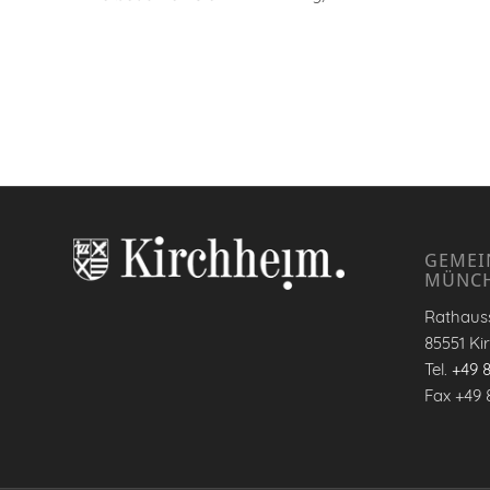
GEMEI
MÜNC
Rathauss
85551 Ki
Tel.
+49 
Fax +49 