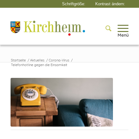
Menü
Startseite
/
Aktuelles
/
Corona-Virus
/
Telefonhotline gegen die Einsamkeit