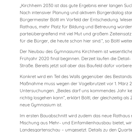
„Kirchheim 2030 ist das gute Ergebnis einer langen S
Nach intensiver Planung und aktivem Bürgerdialog star
Bürgermeister Böltl im Vorfeld der Entscheidung. Wes
Rathaus, mehr Platz für Bildung und Betreuung würden d
parteiübergreifend mit viel Mut und großem Zeiteinsatz
für die Bürger, die heute schon hier sind.“, so Böltl weiter
Der Neubau des Gymnasiums Kirchheim ist wesentlicher
Frühjahr 2020 final beginnen. Derzeit laufen die Detai
Straße. Bereits jetzt soll aber das Baufeld dafür vorbere
Konkret wird ein Teil des Walls gegenüber des Best
Maßnahme muss wegen der Vogelbrutzeit vor 1. März 20
Untersuchungen. „Beides darf uns kommendes Jahr kei
richtig losgehen kann“, erklärt Böltl, der gleichzeitig
neue Gymnasium ist.
Im ersten Bauabschnitt wird zudem das neue Rathaus rea
Mischung aus Mehr- und Einfamilienhausbau bietet, wird 
Landesgartenschau – umgesetzt. Details zu den Quarti