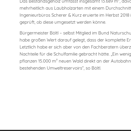
Das Bestandsgehölz umfasst insgesamt 13.689 m², dav
mehrheitlich aus Laubholzarten mit einem Durchschnitt
Ingenieurbüros Scherer & Kurz eruierte im Herbst 2018
geprüft, ob diese umgesetzt werden könne.
Bürgermeister Böltl – selbst Mitglied im Bund Natursch
habe großen Wert darauf gelegt, dass der komplette Er
Letztlich habe er sich aber von den Fachberatern über
Nachteile für die Schulfamilie gebracht hätte. „Ein we
pflanzen 15.000 m² neuen Wald direkt an der Autobahn. 
bestehenden Umweltreservoirs“, so Böltl.