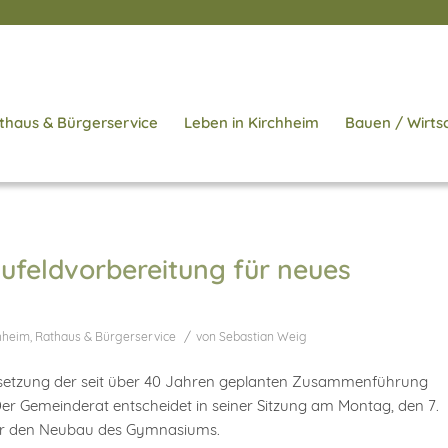
thaus & Bürgerservice
Leben in Kirchheim
Bauen / Wirts
aufeldvorbereitung für neues
/
chheim
,
Rathaus & Bürgerservice
von
Sebastian Weig
msetzung der seit über 40 Jahren geplanten Zusammenführung
er Gemeinderat entscheidet in seiner Sitzung am Montag, den 7.
für den Neubau des Gymnasiums.