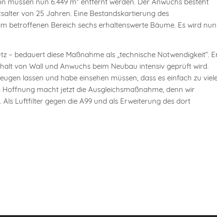
on müssen nun 6.449 m² entfernt werden. Der Anwuchs besteht
salter von 25 Jahren. Eine Bestandskartierung des
 im betroffenen Bereich sechs erhaltenswerte Bäume. Es wird nun
utz – bedauert diese Maßnahme als „technische Notwendigkeit“. E
halt von Wall und Anwuchs beim Neubau intensiv geprüft wird.
zeugen lassen und habe einsehen müssen, dass es einfach zu viel
nig Hoffnung macht jetzt die Ausgleichsmaßnahme, denn wir
Als Luftfilter gegen die A99 und als Erweiterung des dort