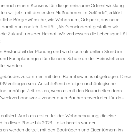
uche nach einem Konsens für die gemeinsame Ortsentwicklung.
ten wir jetzt mit den ersten Maßnahmen im Gelände“, erklärt
entliche Bürgerwünsche, wie Wohnraum, Ortspark, das neue
amit nun endlich Realität. „Als Gemeinderat gestalten wir
 die Zukunft unserer Heimat. Wir verbessern die Lebensqualität
.
 Bestandteil der Planung und wird nach aktuellem Stand im
l- und Fachplanungen für die neue Schule an der Heimstettener
itet werden.
andsgebäudes zusammen mit dem Baumbewuchs abgetragen. Diese
19 vollzogen sein. Anschließend erfolgen archäologische
ne unnötige Zeit kosten, wenn es mit den Bauarbeiten dann
 als Zweckverbandsvorsitzender auch Bauherrenvertreter für das
lisiert. Auch ein erster Teil der Wohnbebauung, die eine
in dieser Phase bis 2023 – also bereits vor der
eren werden derzeit mit den Bauträgern und Eigentümern im