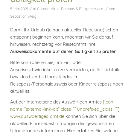
/
/
5. Mai 2021
in
Corona-Virus
,
Rathaus & Bürgerservice
von
Sebastian Weig
Damit Ihr Urlaub (je nach aktueller Regelung) schon
entspannt beginnen kann, möchten wir Sie darauf
hinweisen, rechtzeitig vor Reiseantritt Ihre
Ausweisdokumente auf deren Gültigkeit zu prüfen
.
Bitte kontrollieren Sie, um Ein- oder
Ausreiseschwierigkeiten zu vermeiden, ob Ihr Lichtbild
bzw. das Lichtbild Ihres Kindes im
Reisepass/Personalausweis oder Kinderreisepass noch
aktuell ist.
Auf der Internetseite des Auswärtigen Amtes
[icon
name=“external-link-alt“ class=““ unprefixed_class=““]
www.auswaertiges-amt.de
können Sie sich über die
aktuellen Einreisebestimmungen des gewünschten
Urlaubslandes informieren. Hier erfahren Sie, welche