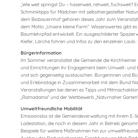
„Wie weit springst Du – hasenweit, rehweit, fuchsweit
Schminktipps für Mädchen mit selbsthergestellter Natu
dem Biobauernhof gehören dieses Jahr zum Veranstalt
dem Motto „Unsere kleine Farm“. Wissenswertes gibt e
Baumlehrpfad entwickelt. Ein ausgeschilderter Spazierw
Kiefer, Lärche führen und Infos zu den einzelnen Laub
Bürgerinformation
Im Sommer veranstaltet die Gemeinde die Kirchheimer 
und Einrichtungen ihr Engagement beim Umwelt- und K
und sich gegenseitig austauschen. Bürgerinnen und Bür
und Erlebnistage in Zusammenarbeit mit dem Bund Nat
Veranstaltungen bei denen es Tipps und Mitmachaktion
„Ramadama“ und der Wettbewerb „Naturnaher Garten“
Umweltfreundliche Mobilität
Emissionslos ist die Gemeindeverwaltung mit ihrem E-Sm
Ladestation, die noch in diesem Jahr in Betrieb geno
Beispiele für weitere Maßnahmen hin zur umweltfreundl