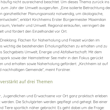
rd häufig nicht ausreichend beachtet. Um dieses Thema zurück ins
 zum Jahr der Umwelt ausgerufen. „Eine isolierte Betrachtung de
 ein ganzheitlicher Planungsansatz notwendig, um ökologische,
twickeln“, erklärt Kirchheims Erster Bürgermeister Maximilian
aum, Verkehr und Umwelt. Regional einkaufen, verringert die
lt und fördert den Einzelhandel vor Ort.
Dreiklang. Flächen für Naherholung und Freizeit würden im
 wichtig die bestehenden Erholungsflächen zu erhalten und zu
des Sachgebiets Umwelt, Energie und Abfallwirtschaft. Mit dem
rtspark sowie der Heimstettner See mehr in den Fokus gerückt
n und erhalten sowie Naherholung gefördert. „Kirchheim ist auf
 nachhaltigen Gemeinde“, meint Forstner.
verstärkt auf drei Themen
der, Jugendlichen und Erwachsene vor Ort ganz praktisch erleben
t werden. Die Schulgärten werden gepflegt und gehegt. Bei einer
 Tiere sportlich näher gebracht. Es geht dabei um die Frage: