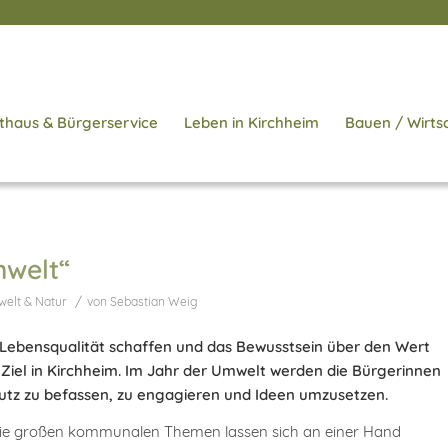
thaus & Bürgerservice
Leben in Kirchheim
Bauen / Wirts
mwelt“
/
elt & Natur
von
Sebastian Weig
r Lebensqualität schaffen und das Bewusstsein über den Wert
 Ziel in Kirchheim. Im Jahr der Umwelt werden die Bürgerinnen
utz zu befassen, zu engagieren und Ideen umzusetzen.
die großen kommunalen Themen lassen sich an einer Hand