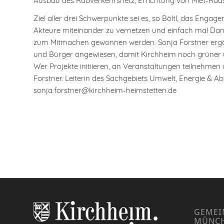
Ausbau des Radverkehrsnetz, Errichtung von Miet-Ra
Ziel aller drei Schwerpunkte sei es, so Böltl, das Eng
Akteure miteinander zu vernetzen und einfach mal Dank
zum Mitmachen gewonnen werden. Sonja Forstner ergänz
und Bürger angewiesen, damit Kirchheim noch grüner un
Wer Projekte initiieren, an Veranstaltungen teilnehmen
Forstner. Leiterin des Sachgebiets Umwelt, Energie & Abf
sonja.forstner@kirchheim-heimstetten.de
GEMEI
MÜNC