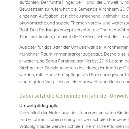
aufzählen. Der fünfte Finger der Hand, die Umwelt, wi
Bewusstsein zu rufen, hat die Gemeinde Kirchheim 2017
einzelnen Aufgaben ist nicht ausreichend, vielmehr ist
ökonomische und soziale Themen voran- und weiterzuen
Böltl. Das Radwegekonzept verzahnt die Themen Wohnr
Transportkosten, entlastet die Straßen, schont die Umwe
Auslöser für das Jahr der Umwelt war der Kirchheimer 
Münchner Raum immer stärker zugebaut. Deshalb sei es
erweitern, so Sonja Forstner, seit Herbst 2016 Leiterin 
Kirchheimer Dreiklang sollen das Moos, der künftige O
werden, mit Landschaftspflege wird Freiraum geschaffe
einem guten Weg – hin zu einer umweltfreundlichen und
Dabei setzt die Gemeinde im Jahr der Umwelt 
Umweltpädagogik:
Die Vielfalt der Natur und der Jahreszeiten sollen Kin
und erfahren. Dabei soll eng mit den Schulen kooperier
Waldolympiade werden Schülern heimische Pflanzen und