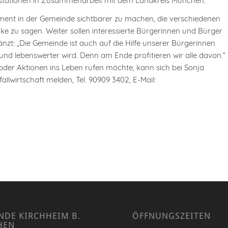
dstationen in Zusammenarbeit mit dem Landkreis München.
agement in der Gemeinde sichtbarer zu machen, die verschiedenen
e zu sagen. Weiter sollen interessierte Bürgerinnen und Bürger
t: „Die Gemeinde ist auch auf die Hilfe unserer Bürgerinnen
d lebenswerter wird. Denn am Ende profitieren wir alle davon.“
 oder Aktionen ins Leben rufen möchte, kann sich bei Sonja
allwirtschaft melden, Tel. 90909 3402, E-Mail:
NDE KIRCHHEIM B.
ÖFFNUNGSZEITEN
HEN