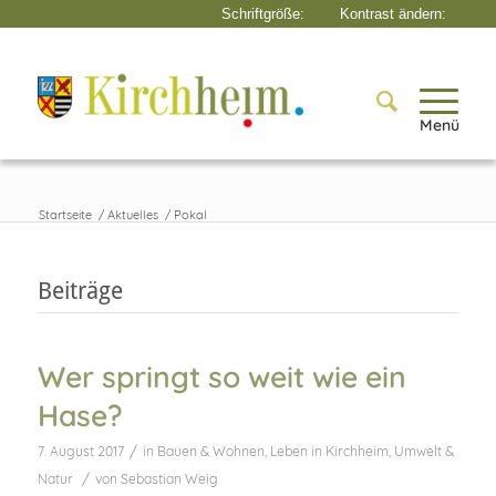
Menü
Startseite
/
Aktuelles
/
Pokal
Beiträge
Wer springt so weit wie ein
Hase?
/
7. August 2017
in
Bauen & Wohnen
,
Leben in Kirchheim
,
Umwelt &
/
Natur
von
Sebastian Weig