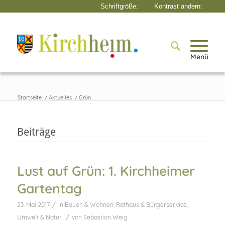
Menü
Startseite
/
Aktuelles
/
Grün
Beiträge
Lust auf Grün: 1. Kirchheimer
Gartentag
/
23. Mai 2017
in
Bauen & Wohnen
,
Rathaus & Bürgerservice
,
/
Umwelt & Natur
von
Sebastian Weig