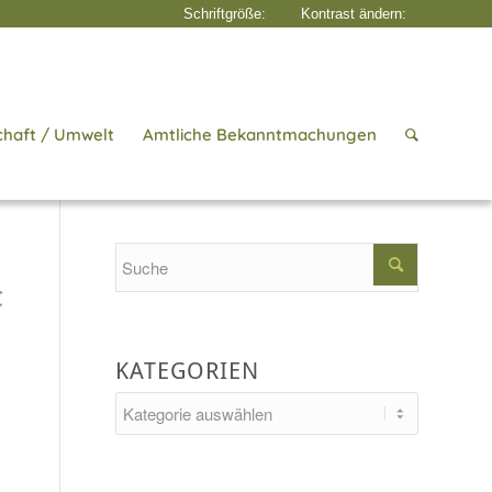
chaft / Umwelt
Amtliche Bekanntmachungen
Startseite
/
Aktuelles
/
Einwohnermeldeamt
Search
t
KATEGORIEN
Kategorien