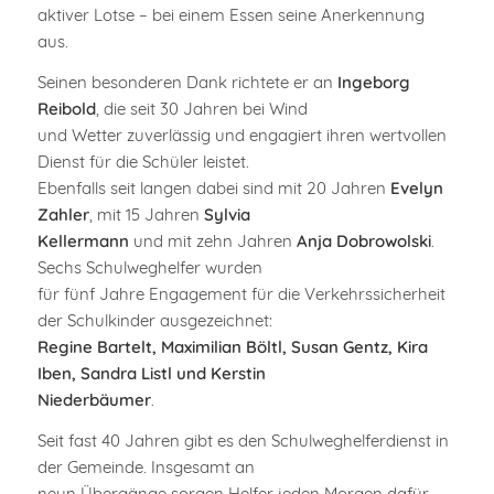
aktiver Lotse – bei einem Essen seine Anerkennung
aus.
Seinen besonderen Dank richtete er an
Ingeborg
Reibold
, die seit 30 Jahren bei Wind
und Wetter zuverlässig und engagiert ihren wertvollen
Dienst für die Schüler leistet.
Ebenfalls seit langen dabei sind mit 20 Jahren
Evelyn
Zahler
, mit 15 Jahren
Sylvia
Kellermann
und mit zehn Jahren
Anja Dobrowolski
.
Sechs Schulweghelfer wurden
für fünf Jahre Engagement für die Verkehrssicherheit
der Schulkinder ausgezeichnet:
Regine Bartelt, Maximilian Böltl, Susan Gentz, Kira
Iben, Sandra Listl und Kerstin
Niederbäumer
.
Seit fast 40 Jahren gibt es den Schulweghelferdienst in
der Gemeinde. Insgesamt an
neun Übergänge sorgen Helfer jeden Morgen dafür,