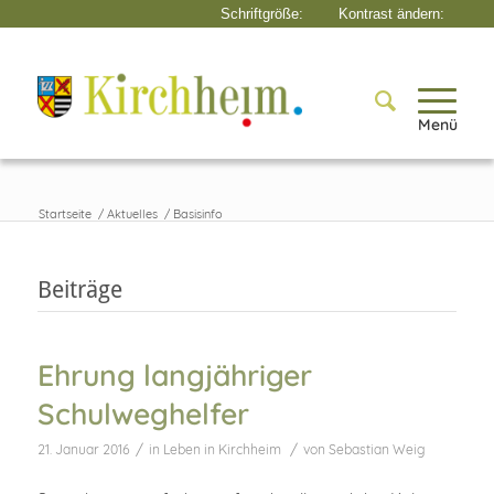
Menü
Startseite
/
Aktuelles
/
Basisinfo
Beiträge
Ehrung langjähriger
Schulweghelfer
/
/
21. Januar 2016
in
Leben in Kirchheim
von
Sebastian Weig