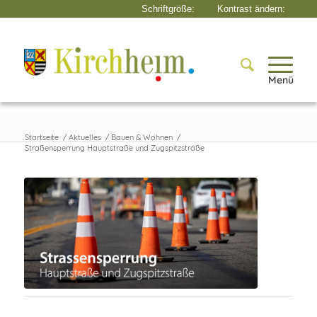
Menü
Startseite
/
Aktuelles
/
Bauen & Wohnen
/
Straßensperrung Hauptstraße und Zugspitzstraße