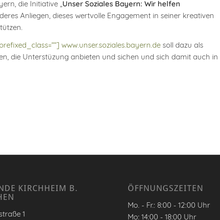
, die Initiative „
Unser Soziales Bayern: Wir helfen
nderes Anliegen, dieses wertvolle Engagement in seiner kreativen
tützen.
nprefixed_class=““] www.unser.soziales.bayern.de
soll dazu als
ffen, die Unterstüzung anbieten und sichen und sich damit auch in
NDE KIRCHHEIM B.
ÖFFNUNGSZEITEN
HEN
Mo. - Fr.: 8:00 - 12:00 Uhr
traße 1
Mo: 14:00 - 18:00 Uhr