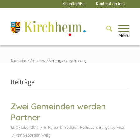
Menü
Startseite
/
Aktuelles
/
Vertragsunterzeichnung
Beiträge
Zwei Gemeinden werden
Partner
/
12. Oktober 2019
in
Kultur & Tradition
,
Rathaus & Bürgerservice
/
von
Sebastian Weig