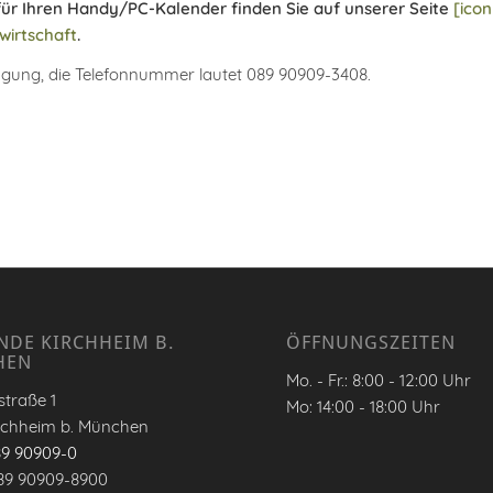
für Ihren Handy/PC-Kalender finden Sie auf unserer Seite
[icon
wirtschaft
.
gung, die Telefonnummer lautet 089 90909-3408.
NDE KIRCHHEIM B.
ÖFFNUNGSZEITEN
HEN
Mo. - Fr.: 8:00 - 12:00 Uhr
traße 1
Mo: 14:00 - 18:00 Uhr
rchheim b. München
89 90909-0
89 90909-8900