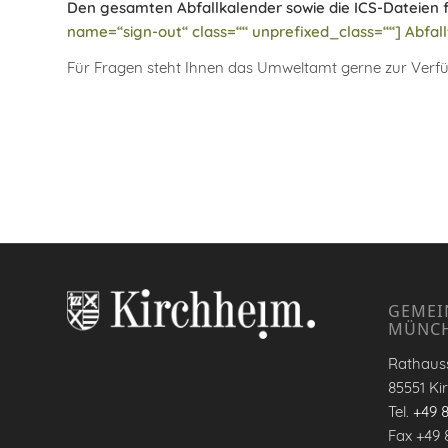
Den gesamten Abfallkalender sowie die ICS-Dateien 
name=“sign-out“ class=““ unprefixed_class=““] Abfall
Für Fragen steht Ihnen das Umweltamt gerne zur Verfü
GEMEI
MÜNC
Rathauss
85551 Ki
Tel.
+49 
Fax +49 