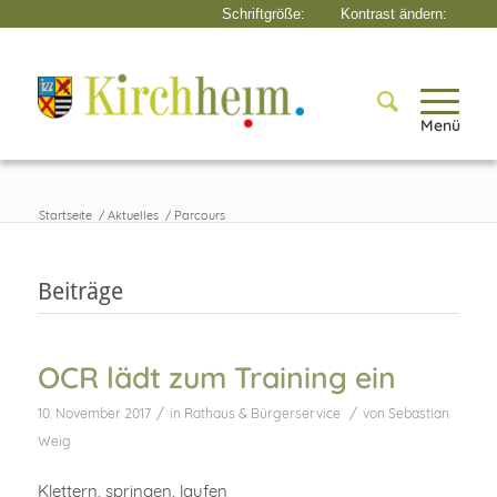
Menü
Startseite
/
Aktuelles
/
Parcours
Beiträge
OCR lädt zum Training ein
/
/
10. November 2017
in
Rathaus & Bürgerservice
von
Sebastian
Weig
Klettern, springen, laufen