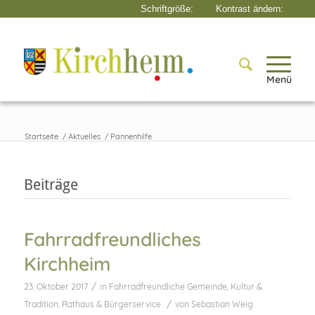
Menü
Startseite
/
Aktuelles
/
Pannenhilfe
Beiträge
Fahrradfreundliches
Kirchheim
/
23. Oktober 2017
in
Fahrradfreundliche Gemeinde
,
Kultur &
/
Tradition
,
Rathaus & Bürgerservice
von
Sebastian Weig