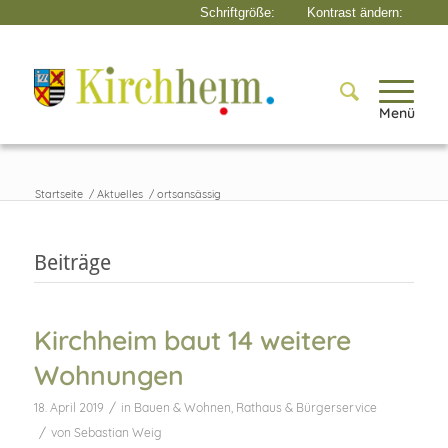
Menü
Startseite
/
Aktuelles
/
ortsansässig
Beiträge
Kirchheim baut 14 weitere
Wohnungen
/
18. April 2019
in
Bauen & Wohnen
,
Rathaus & Bürgerservice
/
von
Sebastian Weig