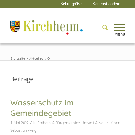
Menü
Startseite
/
Aktuelles
/
Öl
Beiträge
Wasserschutz im
Gemeindegebiet
/
/
4. Mai 2019
in
Rathaus & Bürgerservice
,
Umwelt & Natur
von
Sebastian Weig