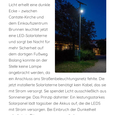
Licht erhellt eine dunkle
Ecke – zwischen
Cantate-Kirche und
dem Einkaufszentrum
Brunnen leuchtet jetzt
eine LED-Solarlaterne
und sorgt bei Nacht für
mehr Sicherheit auf
dem dortigen Fußweg.
Bislang konnte an der
Stelle keine Lampe
angebracht werden, da
ein Anschluss ans Straßenbeleuchtungsnetz fehlte. Die
jetzt installierte Solarlaterne benötigt kein Kabel, das sie
mit Strom versorgt. Sie spendet Licht ausschließlich aus
Sonnenergie. Das Prinzip dahinter: Ein leistungsstarkes
Solarpanel lädt tagsüber die Akkus auf, die die LEDS
mit Strom versorgen. Bei Einbruch der Dunkelheit